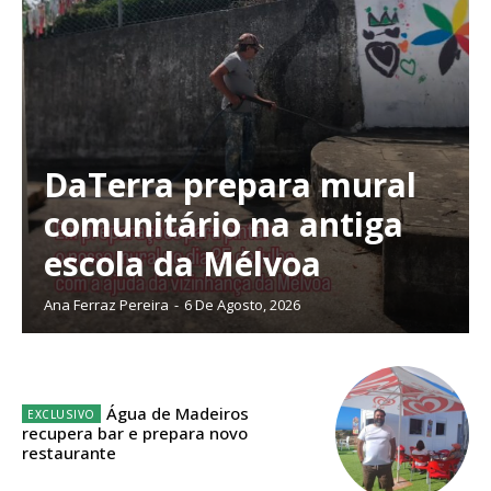
DaTerra prepara mural
comunitário na antiga
escola da Mélvoa
Ana Ferraz Pereira
-
6 De Agosto, 2026
Planos de Assinatura
Água de Madeiros
recupera bar e prepara novo
restaurante
Faça-se assinante do Região de Cister e ajude-nos a manter este serviço