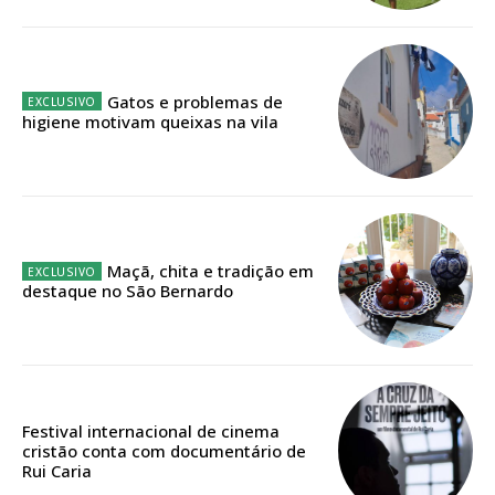
público!
Sendo assinante terá acesso a todos os conteúdos exclusivos e versões
digitais.
Escolha o plano de assinatura desejado:
Gatos e problemas de
higiene motivam queixas na vila
ASSINATURA
IMPRESSA
Maçã, chita e tradição em
32
€
destaque no São Bernardo
12 meses
Festival internacional de cinema
Edição em papel entregue à Quinta-feira em sua
cristão conta com documentário de
Rui Caria
casa