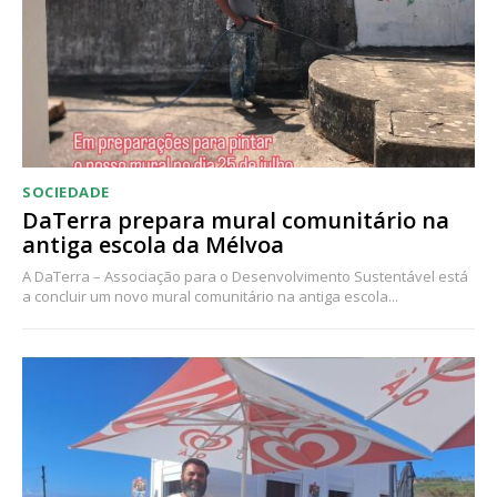
Acesso aos conteúdos Exclusivos para
assinantes
Ofertas para assinatura anual
Escolha o plano
SOCIEDADE
DaTerra prepara mural comunitário na
antiga escola da Mélvoa
A DaTerra – Associação para o Desenvolvimento Sustentável está
a concluir um novo mural comunitário na antiga escola...