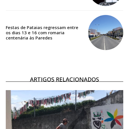
Acesso ao conteúdo online
Acesso aos conteúdos Exclusivos para
assinantes
Ofertas para assinatura anual
Festas de Pataias regressam entre
os dias 13 e 16 com romaria
centenária às Paredes
Escolha o plano
ASSINATURA
DIGITAL ANUAL
ARTIGOS RELACIONADOS
16
€
12 meses
Acesso ao conteúdo online