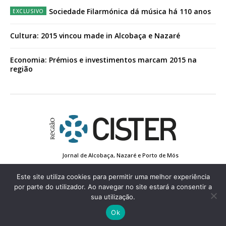
Sociedade Filarmónica dá música há 110 anos
Cultura: 2015 vincou made in Alcobaça e Nazaré
Economia: Prémios e investimentos marcam 2015 na
região
Jornal de Alcobaça, Nazaré e Porto de Mós
Estatuto Editorial
Contactos
Política de Privacidade
Conta de Registo
Edição Impressa
Este site utiliza cookies para permitir uma melhor experiência
por parte do utilizador. Ao navegar no site estará a consentir a
sua utilização.
© 2022 Região de Cister - Todos os direitos reservados.
Ok