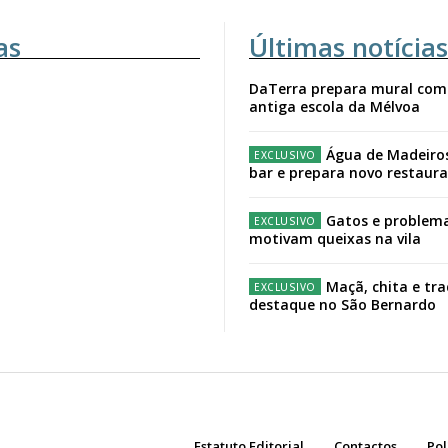
as
Últimas notícias
DaTerra prepara mural com
antiga escola da Mélvoa
Água de Madeiro
bar e prepara novo restaur
Gatos e problema
motivam queixas na vila
Maçã, chita e tr
destaque no São Bernardo
Estatuto Editorial
Contactos
Pol