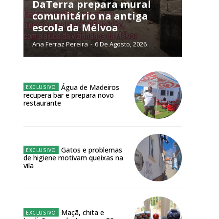
NATURA
DaTerra prepara mural
L ANUAL
comunitário na antiga
escola da Mélvoa
6
€
Ana Ferraz Pereira
-
6 De Agosto, 2026
meses
o online
Água de Madeiros
recupera bar e prepara novo
os Exclusivos para
restaurante
atura anual
Gatos e problemas
 o plano
de higiene motivam queixas na
vila
Maçã, chita e