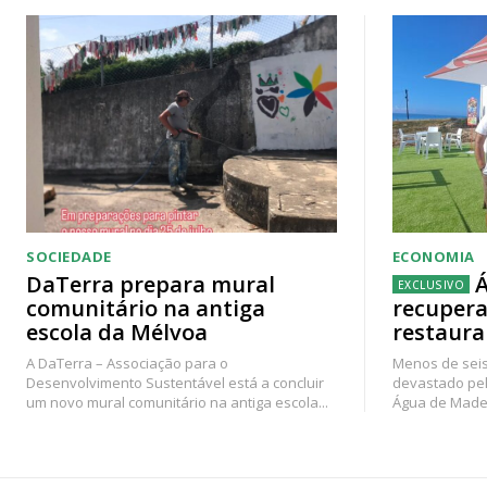
SOCIEDADE
ECONOMIA
DaTerra prepara mural
Á
comunitário na antiga
recupera
escola da Mélvoa
restaura
A DaTerra – Associação para o
Menos de seis
Desenvolvimento Sustentável está a concluir
devastado pel
um novo mural comunitário na antiga escola...
Água de Madei