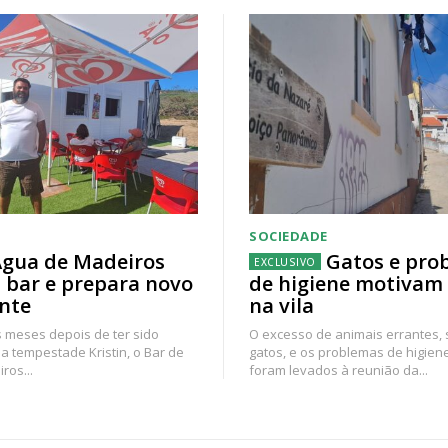
SOCIEDADE
gua de Madeiros
Gatos e pro
 bar e prepara novo
de higiene motivam
nte
na vila
 meses depois de ter sido
O excesso de animais errantes,
a tempestade Kristin, o Bar de
gatos, e os problemas de higien
ros...
foram levados à reunião da...