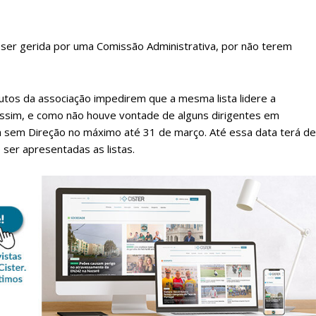
 ser gerida por uma Comissão Administrativa, por não terem
tutos da associação impedirem que a mesma lista lidere a
 Assim, e como não houve vontade de alguns dirigentes em
ica sem Direção no máximo até 31 de março. Até essa data terá de
ser apresentadas as listas.
lanos de Assinatu
 assinante do Região de Cister e ajude-nos a manter este serviço 
Sendo assinante terá acesso a todos os conteúdos exclusivos e versões digitais.
Escolha o plano de assinatura desejado: