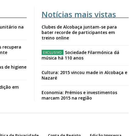
Notícias mais vistas
unitário na
Clubes de Alcobaça juntam-se para
bater recorde de participantes em
treino online
s recupera
ante
Sociedade Filarmónica dá
música há 110 anos
s de higiene
Cultura: 2015 vincou made in Alcobaça e
Nazaré
adição em
Economia: Prémios e investimentos
marcam 2015 na região
ítica de Privacidade
Conta de Registo
Edição Impressa