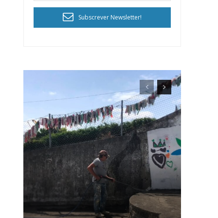
Subscrever Newsletter!
ra
público!