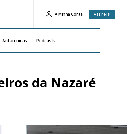
A Minha Conta
Assine já!
Autárquicas
Podcasts
eiros da Nazaré