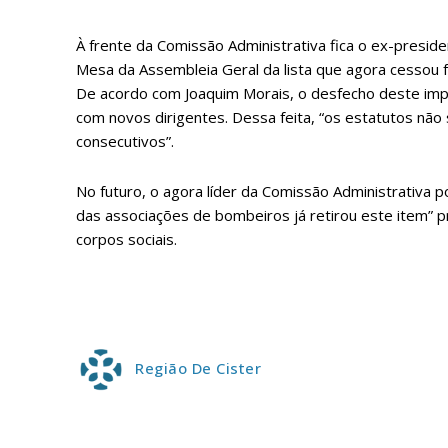
ASSIN
IMPR
À frente da Comissão Administrativa fica o ex-preside
3
Mesa da Assembleia Geral da lista que agora cessou 
De acordo com Joaquim Morais, o desfecho deste imp
com novos dirigentes. Dessa feita, “os estatutos nã
12 m
consecutivos”.
Edição em papel ent
No futuro, o agora líder da Comissão Administrativa p
em sua casa
das associações de bombeiros já retirou este item”
Acesso ao conteúdo
corpos sociais.
Acesso aos conteúd
assinantes
Ofertas para assina
Escolha
Região De Cister