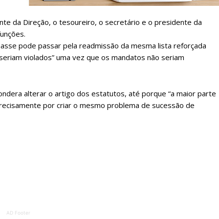
ATURA
ASSI
ESSA
DIGITA
nte da Direção, o tesoureiro, o secretário e o presidente da
2
€
1
funções.
asse pode passar pela readmissão da mesma lista reforçada
o seriam violados” uma vez que os mandatos não seriam
eses
12 
regue à Quinta-feira
Acesso ao conteúd
ondera alterar o artigo dos estatutos, até porque “a maior parte
Acesso aos conteúd
 precisamente por criar o mesmo problema de sucessão de
 online
assinantes
os Exclusivos para
Ofertas para assin
tura anual
Escolha
 o plano
AD Footer