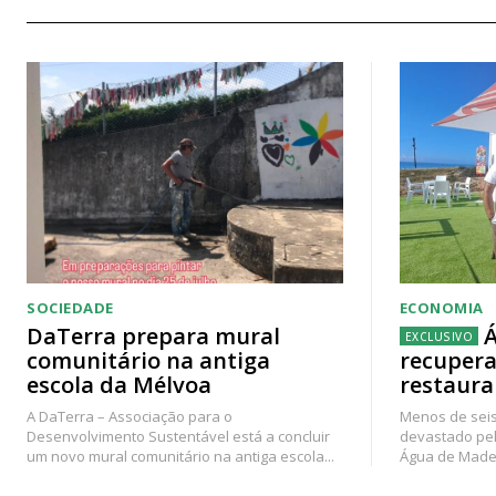
SOCIEDADE
ECONOMIA
DaTerra prepara mural
Á
comunitário na antiga
recupera
escola da Mélvoa
restaura
A DaTerra – Associação para o
Menos de seis
Desenvolvimento Sustentável está a concluir
devastado pel
um novo mural comunitário na antiga escola...
Água de Madei