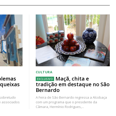
CULTURA
blemas
Maçã, chita e
 queixas
tradição em destaque no São
Bernardo
 sobretudo
A Feira de São Bernardo regressa a Alcobaça
e associados
com um programa que o presidente da
Câmara, Hermínio Rodrigues,...