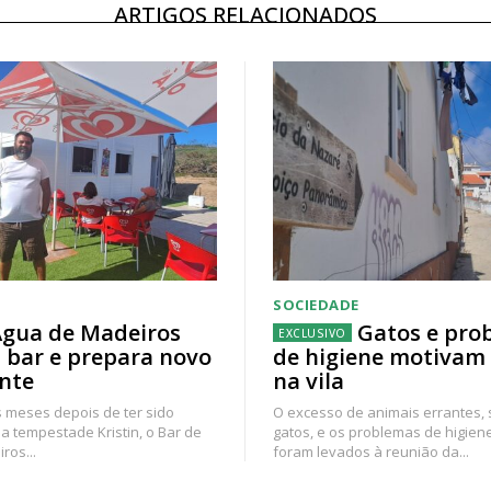
ARTIGOS RELACIONADOS
SOCIEDADE
gua de Madeiros
Gatos e pro
 bar e prepara novo
de higiene motivam
nte
na vila
 meses depois de ter sido
O excesso de animais errantes,
a tempestade Kristin, o Bar de
gatos, e os problemas de higien
ros...
foram levados à reunião da...