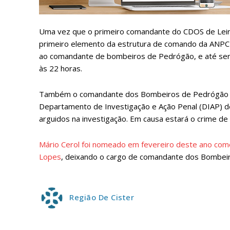
ASSIN
IMPR
Uma vez que o primeiro comandante do CDOS de Leiria
3
primeiro elemento da estrutura de comando da ANPC 
ao comandante de bombeiros de Pedrógão, e até ser 
às 22 horas.
12 m
Também o comandante dos Bombeiros de Pedrógão Gran
Edição em papel ent
Departamento de Investigação e Ação Penal (DIAP) de 
em sua casa
arguidos na investigação. Em causa estará o crime de 
Acesso ao conteúdo
Acesso aos conteúd
Mário Cerol foi nomeado em fevereiro deste ano com
assinantes
Lopes
, deixando o cargo de comandante dos Bombeir
Ofertas para assina
Escolha
Região De Cister