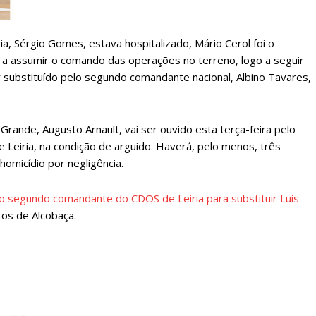
ATURA
ASSI
ESSA
DIGITA
, Sérgio Gomes, estava hospitalizado, Mário Cerol foi o
2
€
1
a assumir o comando das operações no terreno, logo a seguir
substituído pelo segundo comandante nacional, Albino Tavares,
eses
12 
de, Augusto Arnault, vai ser ouvido esta terça-feira pelo
regue à Quinta-feira
Acesso ao conteúd
Leiria, na condição de arguido. Haverá, pelo menos, três
Acesso aos conteúd
homicídio por negligência.
 online
assinantes
os Exclusivos para
Ofertas para assin
o segundo comandante do CDOS de Leiria para substituir Luís
os de Alcobaça.
tura anual
Escolha
 o plano