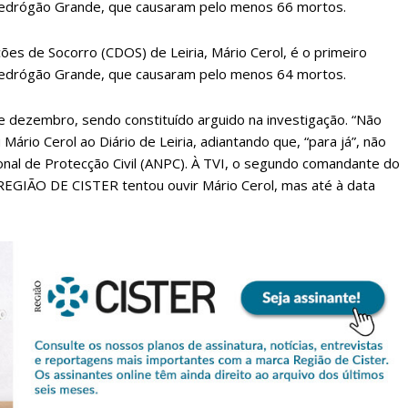
 Pedrógão Grande, que causaram pelo menos 66 mortos.
es de Socorro (CDOS) de Leiria, Mário Cerol, é o primeiro
 Pedrógão Grande, que causaram pelo menos 64 mortos.
de dezembro, sendo constituído arguido na investigação. “Não
ário Cerol ao Diário de Leiria, adiantando que, “para já”, não
ional de Protecção Civil (ANPC). À TVI, o segundo comandante do
O REGIÃO DE CISTER tentou ouvir Mário Cerol, mas até à data
lanos de Assinatu
 assinante do Região de Cister e ajude-nos a manter este serviço 
Sendo assinante terá acesso a todos os conteúdos exclusivos e versões digitais.
Escolha o plano de assinatura desejado: