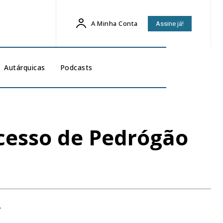
A Minha Conta
Assine já!
Autárquicas
Podcasts
ocesso de Pedrógão
7