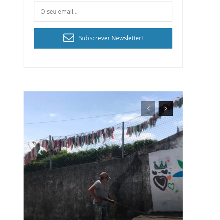
Subscrever Newsletter!
ra
público!