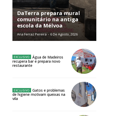
NATURA
L ANUAL
DaTerra prepara mural
comunitário na antiga
6
€
escola da Mélvoa
Ana Ferraz Pereira
-
6 De Agosto, 2026
meses
o online
Água de Madeiros
os Exclusivos para
recupera bar e prepara novo
restaurante
atura anual
 o plano
Gatos e problemas
de higiene motivam queixas na
vila