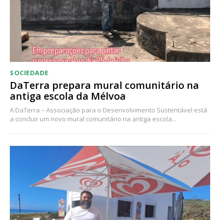
SOCIEDADE
DaTerra prepara mural comunitário na
antiga escola da Mélvoa
A DaTerra – Associação para o Desenvolvimento Sustentável está
a concluir um novo mural comunitário na antiga escola...