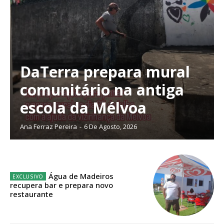
público!
Sendo assinante terá acesso a todos os conteúdos exclusivos e versões
digitais.
Escolha o plano de assinatura desejado:
DaTerra prepara mural
comunitário na antiga
ASSINATURA
escola da Mélvoa
IMPRESSA
32
€
Ana Ferraz Pereira
-
6 De Agosto, 2026
12 meses
Água de Madeiros
recupera bar e prepara novo
restaurante
Edição em papel entregue à Quinta-feira em sua
casa
Acesso ao conteúdo online