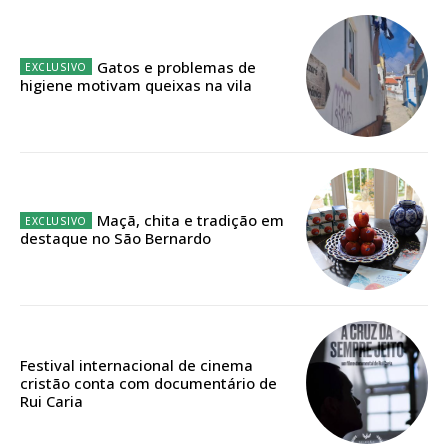
Acesso aos conteúdos Exclusivos para
assinantes
Gatos e problemas de
Ofertas para assinatura anual
higiene motivam queixas na vila
Escolha o plano
Maçã, chita e tradição em
ASSINATURA
destaque no São Bernardo
DIGITAL ANUAL
16
€
12 meses
Festival internacional de cinema
cristão conta com documentário de
Rui Caria
Acesso ao conteúdo online