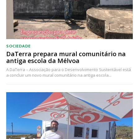
SOCIEDADE
DaTerra prepara mural comunitário na
antiga escola da Mélvoa
A DaTerra – Associação para o Desenvolvimento Sustentável está
a concluir um novo mural comunitário na antiga escola...