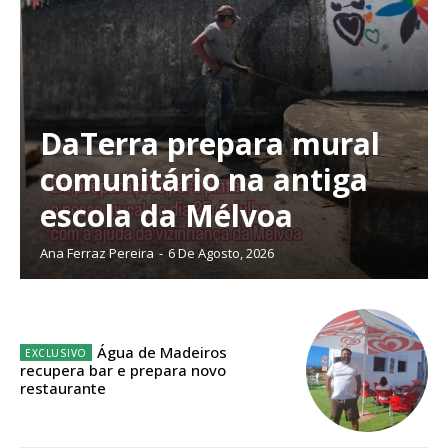
público!
Sendo assinante terá acesso a todos os conteúdos exclusivos e versões
digitais.
Escolha o plano de assinatura desejado:
DaTerra prepara mural
comunitário na antiga
ASSINATURA
escola da Mélvoa
IMPRESSA
32
€
Ana Ferraz Pereira
-
6 De Agosto, 2026
12 meses
Água de Madeiros
recupera bar e prepara novo
restaurante
Edição em papel entregue à Quinta-feira em sua
casa
Acesso ao conteúdo online