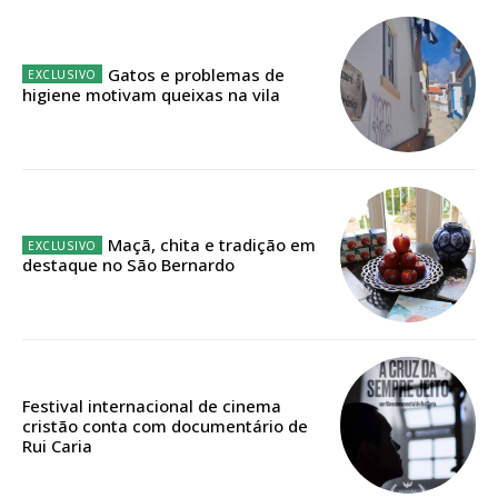
Acesso aos conteúdos Exclusivos para
assinantes
Gatos e problemas de
Ofertas para assinatura anual
higiene motivam queixas na vila
Escolha o plano
Maçã, chita e tradição em
ASSINATURA
destaque no São Bernardo
DIGITAL ANUAL
16
€
12 meses
Festival internacional de cinema
cristão conta com documentário de
Rui Caria
Acesso ao conteúdo online