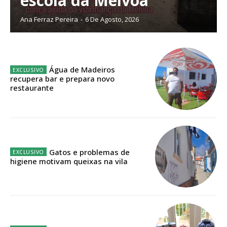
escola da Mélvoa
Ana Ferraz Pereira
-
6 De Agosto, 2026
ASSINATURA
IMPRESSA
32
€
Água de Madeiros
recupera bar e prepara novo
restaurante
12 meses
Edição em papel entregue à Quinta-feira em sua
Gatos e problemas de
casa
higiene motivam queixas na vila
Acesso ao conteúdo online
Acesso aos conteúdos Exclusivos para
assinantes
Ofertas para assinatura anual