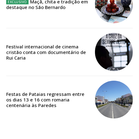
Maçã, chita e tradição em
Escolha o plano
destaque no São Bernardo
ASSINATURA
DIGITAL ANUAL
Festival internacional de cinema
cristão conta com documentário de
16
€
Rui Caria
12 meses
Festas de Pataias regressam entre
os dias 13 e 16 com romaria
Acesso ao conteúdo online
centenária às Paredes
Acesso aos conteúdos Exclusivos para
assinantes
Ofertas para assinatura anual