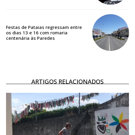
Acesso ao conteúdo online
Acesso aos conteúdos Exclusivos para
assinantes
Ofertas para assinatura anual
Festas de Pataias regressam entre
os dias 13 e 16 com romaria
centenária às Paredes
Escolha o plano
ASSINATURA
DIGITAL ANUAL
ARTIGOS RELACIONADOS
16
€
12 meses
Acesso ao conteúdo online