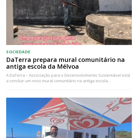
Acesso aos conteúdos Exclusivos para
assinantes
Ofertas para assinatura anual
Escolha o plano
SOCIEDADE
DaTerra prepara mural comunitário na
antiga escola da Mélvoa
A DaTerra – Associação para o Desenvolvimento Sustentável está
a concluir um novo mural comunitário na antiga escola...