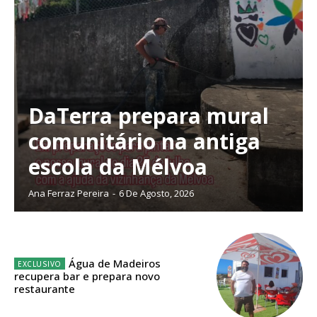
DaTerra prepara mural
comunitário na antiga
escola da Mélvoa
Ana Ferraz Pereira
-
6 De Agosto, 2026
Água de Madeiros
Planos de Assinatura
recupera bar e prepara novo
restaurante
Faça-se assinante do Região de Cister e ajude-nos a manter este serviço