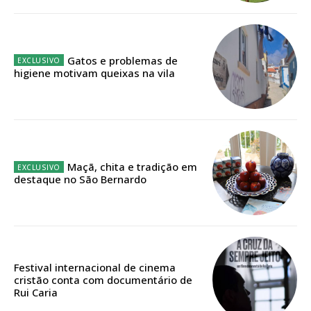
público!
Sendo assinante terá acesso a todos os conteúdos exclusivos e versões
digitais.
Gatos e problemas de
Escolha o plano de assinatura desejado:
higiene motivam queixas na vila
ASSINATURA
IMPRESSA
Maçã, chita e tradição em
32
€
destaque no São Bernardo
12 meses
Festival internacional de cinema
cristão conta com documentário de
Edição em papel entregue à Quinta-feira em sua
Rui Caria
casa