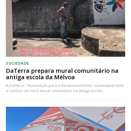
Acesso ao conteúdo online
Acesso aos conteúdos Exclusivos para
assinantes
Ofertas para assinatura anual
Escolha o plano
SOCIEDADE
DaTerra prepara mural comunitário na
antiga escola da Mélvoa
A DaTerra – Associação para o Desenvolvimento Sustentável está
a concluir um novo mural comunitário na antiga escola...