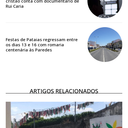
cristão conta com documentário de
Rui Caria
Acesso ao conteúdo online
Acesso aos conteúdos Exclusivos para
assinantes
Ofertas para assinatura anual
Festas de Pataias regressam entre
os dias 13 e 16 com romaria
Escolha o plano
centenária às Paredes
ASSINATURA
DIGITAL ANUAL
ARTIGOS RELACIONADOS
16
€
12 meses