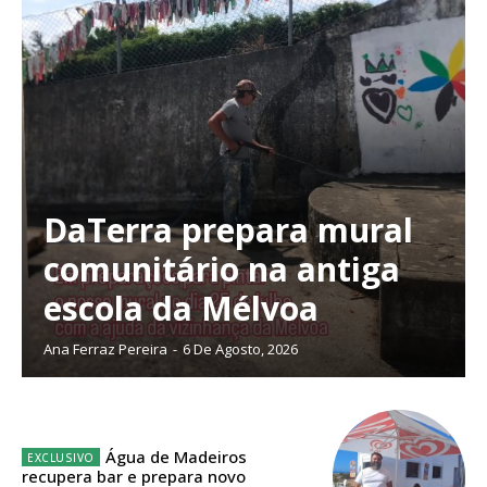
DaTerra prepara mural
comunitário na antiga
escola da Mélvoa
Ana Ferraz Pereira
-
6 De Agosto, 2026
Planos de Assinatura
Água de Madeiros
recupera bar e prepara novo