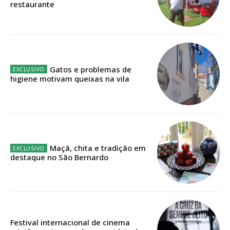
restaurante
Faça-se assinante do Região de Cister e ajude-nos a manter este serviço
público!
Sendo assinante terá acesso a todos os conteúdos exclusivos e versões
digitais.
Escolha o plano de assinatura desejado:
Gatos e problemas de
higiene motivam queixas na vila
ASSINATURA
IMPRESSA
32
€
Maçã, chita e tradição em
destaque no São Bernardo
12 meses
Edição em papel entregue à Quinta-feira em sua
Festival internacional de cinema
casa