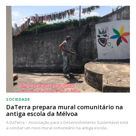
SOCIEDADE
DaTerra prepara mural comunitário na
antiga escola da Mélvoa
A DaTerra – Associação para o Desenvolvimento Sustentável está
a concluir um novo mural comunitário na antiga escola...