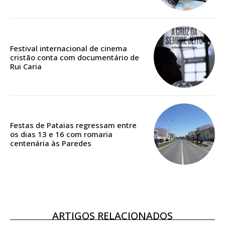
Festival internacional de cinema
ASSINATURA
cristão conta com documentário de
DIGITAL ANUAL
Rui Caria
16
€
12 meses
Festas de Pataias regressam entre
os dias 13 e 16 com romaria
centenária às Paredes
Acesso ao conteúdo online
Acesso aos conteúdos Exclusivos para
assinantes
Ofertas para assinatura anual
ARTIGOS RELACIONADOS
Escolha o plano