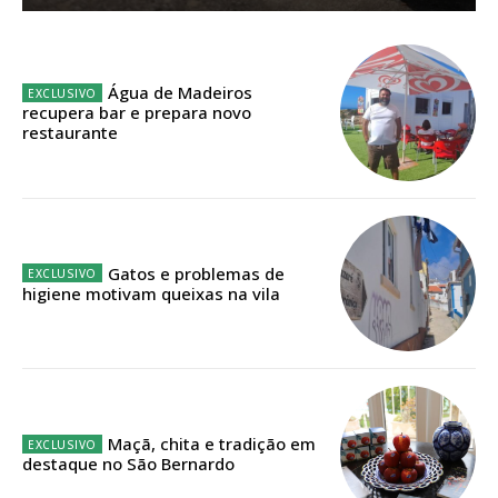
ASSINATURA
IMPRESSA
Água de Madeiros
recupera bar e prepara novo
32
€
restaurante
12 meses
Gatos e problemas de
Edição em papel entregue à Quinta-feira em sua
higiene motivam queixas na vila
casa
Acesso ao conteúdo online
Acesso aos conteúdos Exclusivos para
assinantes
Ofertas para assinatura anual
Maçã, chita e tradição em
destaque no São Bernardo
Escolha o plano