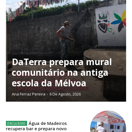
ASSINATURA
IMPRESSA
32
€
12 meses
DaTerra prepara mural
Edição em papel entregue à Quinta-feira em sua
casa
comunitário na antiga
Acesso ao conteúdo online
escola da Mélvoa
Acesso aos conteúdos Exclusivos para
assinantes
Ana Ferraz Pereira
-
6 De Agosto, 2026
Ofertas para assinatura anual
Escolha o plano
Água de Madeiros
recupera bar e prepara novo