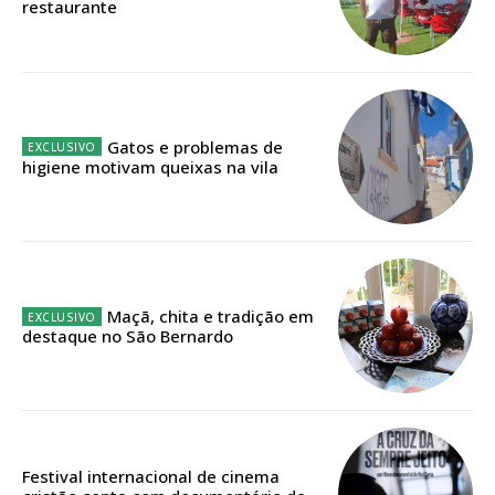
restaurante
ASSINATURA
DIGITAL ANUAL
16
€
Gatos e problemas de
higiene motivam queixas na vila
12 meses
Acesso ao conteúdo online
Acesso aos conteúdos Exclusivos para
Maçã, chita e tradição em
assinantes
destaque no São Bernardo
Ofertas para assinatura anual
Escolha o plano
Festival internacional de cinema