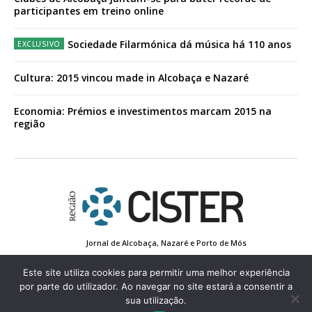
participantes em treino online
Sociedade Filarmónica dá música há 110 anos
Cultura: 2015 vincou made in Alcobaça e Nazaré
Economia: Prémios e investimentos marcam 2015 na
região
Jornal de Alcobaça, Nazaré e Porto de Mós
Estatuto Editorial
Contactos
Política de Privacidade
Conta de Registo
Edição Impressa
Este site utiliza cookies para permitir uma melhor experiência
por parte do utilizador. Ao navegar no site estará a consentir a
sua utilização.
© 2022 Região de Cister - Todos os direitos reservados.