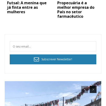
Futsal: A menina que
Propecuária é a
já finta entre as
melhor empresa do
mulheres
País no setor
farmacêutico
Planos de Assinatura
Faça-se assinante do Região de Cister e ajude-nos a manter este serviço
Subscrever Newsletter!
público!
Sendo assinante terá acesso a todos os conteúdos exclusivos e versões
digitais.
Escolha o plano de assinatura desejado: