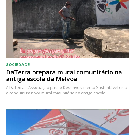
SOCIEDADE
DaTerra prepara mural comunitário na
antiga escola da Mélvoa
A DaTerra – Associação para o Desenvolvimento Sustentável está
a concluir um novo mural comunitário na antiga escola...