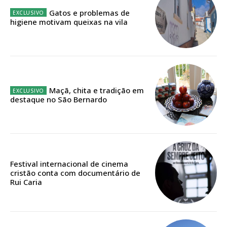
assinantes
Gatos e problemas de
higiene motivam queixas na vila
Ofertas para assinatura anual
Escolha o plano
Maçã, chita e tradição em
destaque no São Bernardo
ASSINATURA
DIGITAL ANUAL
16
€
Festival internacional de cinema
12 meses
cristão conta com documentário de
Rui Caria
Acesso ao conteúdo online
Acesso aos conteúdos Exclusivos para