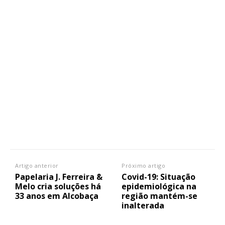
Artigo anterior
Próximo artigo
Papelaria J. Ferreira &
Covid-19: Situação
Melo cria soluções há
epidemiológica na
33 anos em Alcobaça
região mantém-se
inalterada