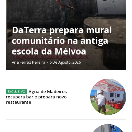
Sendo assinante terá acesso a todos os conteúdos exclusivos e versões
digitais.
Escolha o plano de assinatura desejado:
DaTerra prepara mural
comunitário na antiga
escola da Mélvoa
ASSINATURA
IMPRESSA
Ana Ferraz Pereira
-
6 De Agosto, 2026
32
€
12 meses
Água de Madeiros
recupera bar e prepara novo
restaurante
Edição em papel entregue à Quinta-feira em sua
casa
Acesso ao conteúdo online
Acesso aos conteúdos Exclusivos para