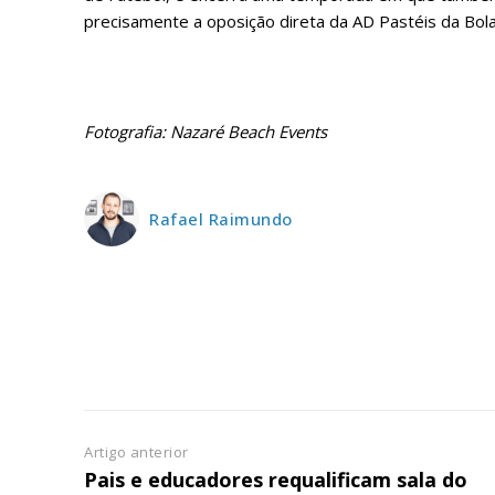
ASSIN
precisamente a oposição direta da AD Pastéis da Bola
IMPR
3
12 m
Fotografia: Nazaré Beach Events
Edição em papel ent
em sua casa
Rafael Raimundo
Acesso ao conteúdo
Acesso aos conteúd
assinantes
Ofertas para assina
Escolha
Artigo anterior
Pais e educadores requalificam sala do