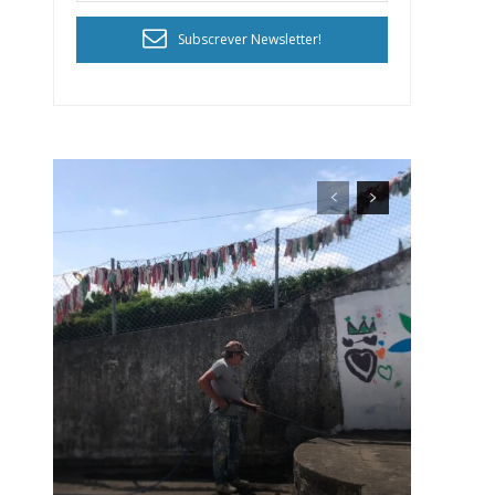
Subscrever Newsletter!
ra
público!