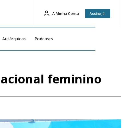
A Minha Conta
Assine já!
Autárquicas
Podcasts
 nacional feminino