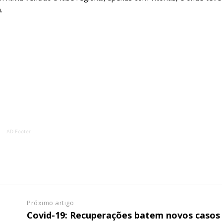
ATURA
ASSI
.
ESSA
DIGITA
2
€
1
eses
12 
regue à Quinta-feira
Acesso ao conteúd
Acesso aos conteúd
 online
assinantes
os Exclusivos para
Ofertas para assin
AD Footer
tura anual
Escolha
 o plano
Próximo artigo
Covid-19: Recuperações batem novos casos