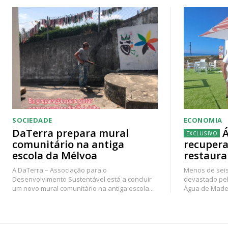
SOCIEDADE
ECONOMIA
DaTerra prepara mural
Á
comunitário na antiga
recupera
escola da Mélvoa
restaura
A DaTerra – Associação para o
Menos de seis
Desenvolvimento Sustentável está a concluir
devastado pel
um novo mural comunitário na antiga escola...
Água de Madei