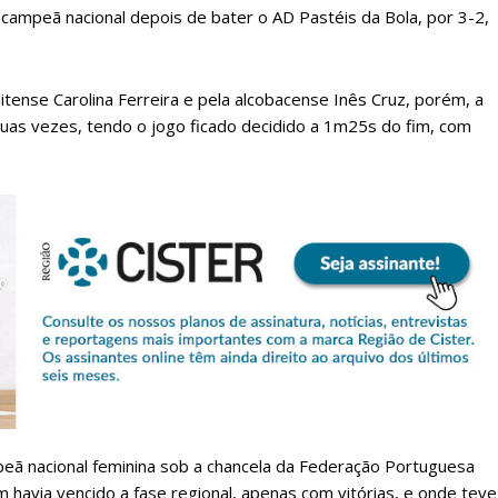
campeã nacional depois de bater o AD Pastéis da Bola, por 3-2,
ense Carolina Ferreira e pela alcobacense Inês Cruz, porém, a
uas vezes, tendo o jogo ficado decidido a 1m25s do fim, com
.
lanos de Assinatu
 assinante do Região de Cister e ajude-nos a manter este serviço 
Sendo assinante terá acesso a todos os conteúdos exclusivos e versões digitais.
Escolha o plano de assinatura desejado:
peã nacional feminina sob a chancela da Federação Portuguesa
avia vencido a fase regional, apenas com vitórias, e onde teve