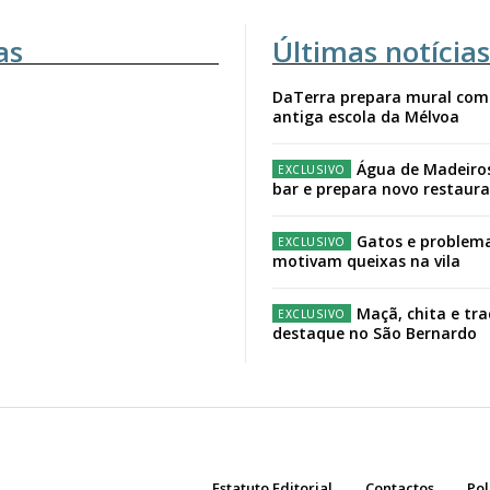
as
Últimas notícias
DaTerra prepara mural com
antiga escola da Mélvoa
Água de Madeiro
bar e prepara novo restaur
Gatos e problema
motivam queixas na vila
Maçã, chita e tr
destaque no São Bernardo
Estatuto Editorial
Contactos
Pol