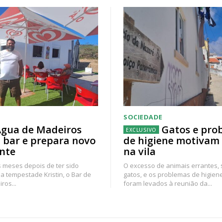
SOCIEDADE
gua de Madeiros
Gatos e pro
 bar e prepara novo
de higiene motivam
nte
na vila
 meses depois de ter sido
O excesso de animais errantes,
a tempestade Kristin, o Bar de
gatos, e os problemas de higien
ros...
foram levados à reunião da...