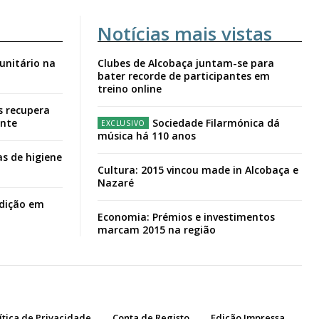
Notícias mais vistas
unitário na
Clubes de Alcobaça juntam-se para
bater recorde de participantes em
treino online
s recupera
ante
Sociedade Filarmónica dá
música há 110 anos
s de higiene
Cultura: 2015 vincou made in Alcobaça e
Nazaré
adição em
Economia: Prémios e investimentos
marcam 2015 na região
ítica de Privacidade
Conta de Registo
Edição Impressa