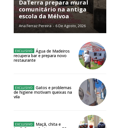
NATURA
DaTerra prepara mural
L ANUAL
comunitário na antiga
escola da Mélvoa
6
€
Ana Ferraz Pereira
-
6 De Agosto, 2026
meses
o online
Água de Madeiros
recupera bar e prepara novo
os Exclusivos para
restaurante
atura anual
Gatos e problemas
 o plano
de higiene motivam queixas na
vila
Maçã, chita e