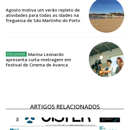
Acesso ao conteúdo online
Agosto motiva um verão repleto de
Acesso aos conteúdos Exclusivos para
atividades para todas as idades na
freguesia de São Martinho do Porto
assinantes
Ofertas para assinatura anual
Escolha o plano
Marina Leonardo
apresenta curta-metragem em
Festival de Cinema de Avanca
ASSINATURA
DIGITAL ANUAL
16
€
ARTIGOS RELACIONADOS
12 meses