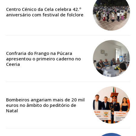
Faça-se assinante do Região de Cister e ajude-nos a manter este serviço
Centro Cénico da Cela celebra 42.º
público!
aniversário com festival de folclore
Sendo assinante terá acesso a todos os conteúdos exclusivos e versões
digitais.
Escolha o plano de assinatura desejado:
Confraria do Frango na Púcara
apresentou o primeiro caderno no
Ceeria
ASSINATURA
IMPRESSA
32
€
Bombeiros angariam mais de 20 mil
12 meses
euros no âmbito do peditório de
Natal
Edição em papel entregue à Quinta-feira em sua
casa