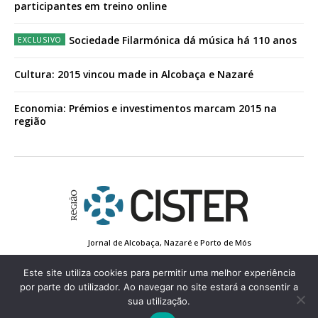
participantes em treino online
Sociedade Filarmónica dá música há 110 anos
Cultura: 2015 vincou made in Alcobaça e Nazaré
Economia: Prémios e investimentos marcam 2015 na
região
Jornal de Alcobaça, Nazaré e Porto de Mós
Estatuto Editorial
Contactos
Política de Privacidade
Conta de Registo
Edição Impressa
Este site utiliza cookies para permitir uma melhor experiência
por parte do utilizador. Ao navegar no site estará a consentir a
sua utilização.
© 2022 Região de Cister - Todos os direitos reservados.