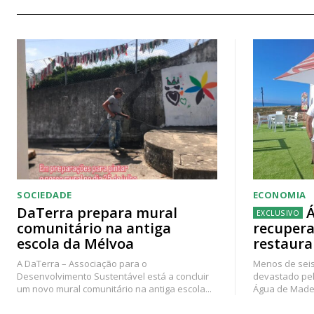
SOCIEDADE
ECONOMIA
DaTerra prepara mural
Á
comunitário na antiga
recupera
escola da Mélvoa
restaura
A DaTerra – Associação para o
Menos de seis
Desenvolvimento Sustentável está a concluir
devastado pel
um novo mural comunitário na antiga escola...
Água de Madei