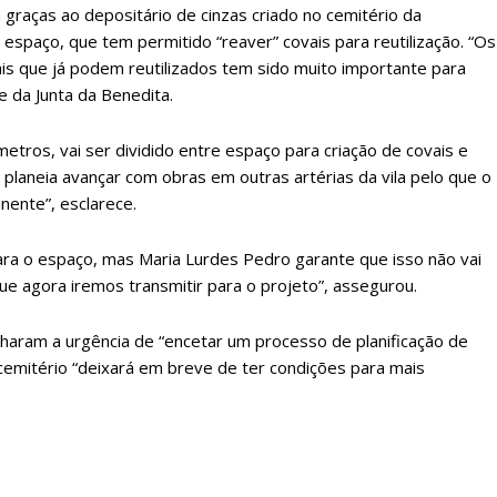
 graças ao depositário de cinzas criado no cemitério da
ATURA
ASSI
espaço, que tem permitido “reaver” covais para reutilização. “Os
ESSA
DIGITA
is que já podem reutilizados tem sido muito importante para
2
€
1
e da Junta da Benedita.
etros, vai ser dividido entre espaço para criação de covais e
eses
12 
planeia avançar com obras em outras artérias da vila pelo que o
nente”, esclarece.
regue à Quinta-feira
Acesso ao conteúd
Acesso aos conteúd
ara o espaço, mas Maria Lurdes Pedro garante que isso não vai
 online
assinantes
que agora iremos transmitir para o projeto”, assegurou.
os Exclusivos para
Ofertas para assin
haram a urgência de “encetar um processo de planificação de
tura anual
l cemitério “deixará em breve de ter condições para mais
Escolha
 o plano