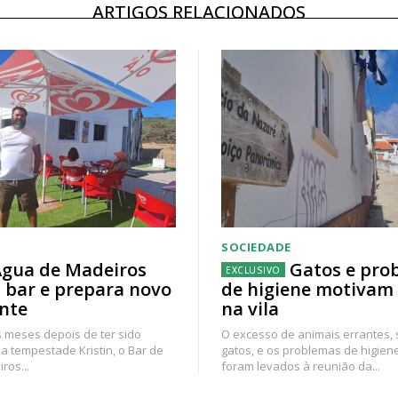
ARTIGOS RELACIONADOS
SOCIEDADE
gua de Madeiros
Gatos e pro
 bar e prepara novo
de higiene motivam
nte
na vila
 meses depois de ter sido
O excesso de animais errantes,
a tempestade Kristin, o Bar de
gatos, e os problemas de higien
ros...
foram levados à reunião da...