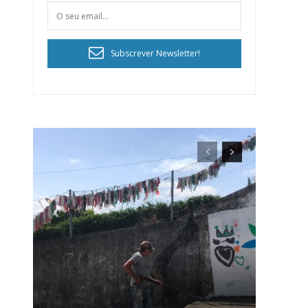
Subscrever Newsletter!
ra
público!