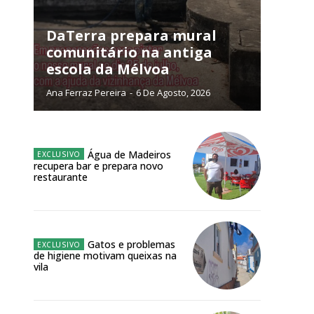
NATURA
L ANUAL
DaTerra prepara mural
comunitário na antiga
6
€
escola da Mélvoa
Ana Ferraz Pereira
-
6 De Agosto, 2026
meses
o online
Água de Madeiros
os Exclusivos para
recupera bar e prepara novo
restaurante
atura anual
 o plano
Gatos e problemas
de higiene motivam queixas na
vila