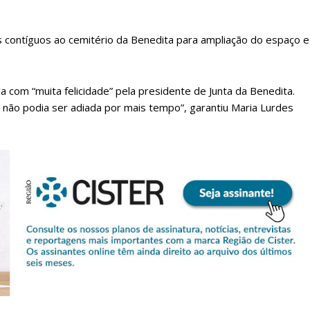
 contíguos ao cemitério da Benedita para ampliação do espaço e
da com “muita felicidade” pela presidente de Junta da Benedita.
não podia ser adiada por mais tempo”, garantiu Maria Lurdes
lanos de Assinatu
 assinante do Região de Cister e ajude-nos a manter este serviço 
Sendo assinante terá acesso a todos os conteúdos exclusivos e versões digitais.
Escolha o plano de assinatura desejado: