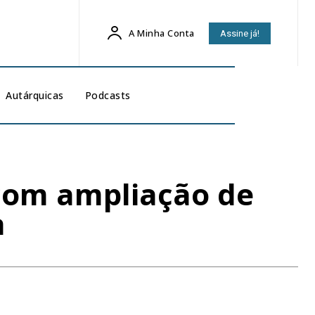
A Minha Conta
Assine já!
Autárquicas
Podcasts
com ampliação de
a