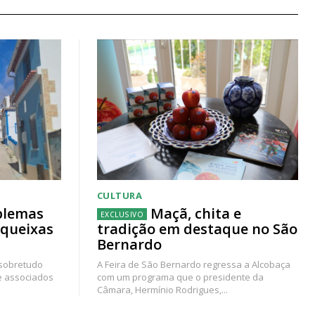
CULTURA
blemas
Maçã, chita e
 queixas
tradição em destaque no São
Bernardo
 sobretudo
A Feira de São Bernardo regressa a Alcobaça
e associados
com um programa que o presidente da
Câmara, Hermínio Rodrigues,...