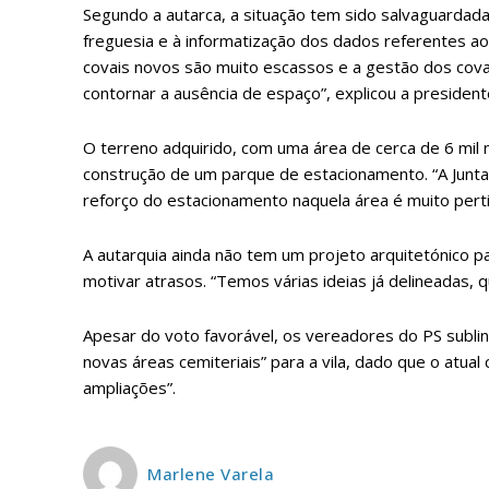
Segundo a autarca, a situação tem sido salvaguardada
ASSIN
freguesia e à informatização dos dados referentes ao 
IMPR
covais novos são muito escassos e a gestão dos cova
3
contornar a ausência de espaço”, explicou a president
O terreno adquirido, com uma área de cerca de 6 mil m
12 m
construção de um parque de estacionamento. “A Junta 
reforço do estacionamento naquela área é muito perti
Edição em papel ent
em sua casa
A autarquia ainda não tem um projeto arquitetónico p
Acesso ao conteúdo
motivar atrasos. “Temos várias ideias já delineadas, 
Acesso aos conteúd
assinantes
Apesar do voto favorável, os vereadores do PS sublin
Ofertas para assina
novas áreas cemiteriais” para a vila, dado que o atua
ampliações”.
Escolha
Marlene Varela