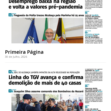
Faça-se assinante do Região de Cister e ajude-nos a manter este serviço
público!
Sendo assinante terá acesso a todos os conteúdos exclusivos e versões
digitais.
Escolha o plano de assinatura desejado:
Primeira Página
30 de Julho, 2026
ASSINATURA
IMPRESSA
32
€
12 meses
Edição em papel entregue à Quinta-feira em sua