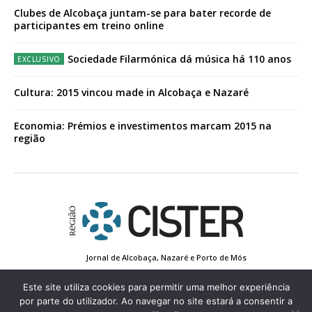
Clubes de Alcobaça juntam-se para bater recorde de
participantes em treino online
Sociedade Filarmónica dá música há 110 anos
Cultura: 2015 vincou made in Alcobaça e Nazaré
Economia: Prémios e investimentos marcam 2015 na
região
Jornal de Alcobaça, Nazaré e Porto de Mós
Estatuto Editorial
Contactos
Política de Privacidade
Conta de Registo
Edição Impressa
Este site utiliza cookies para permitir uma melhor experiência
por parte do utilizador. Ao navegar no site estará a consentir a