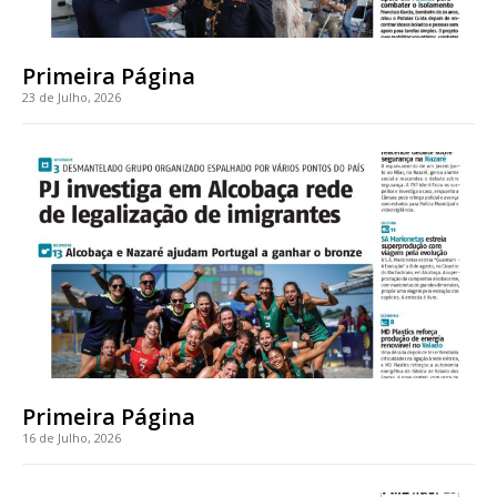
casa
Acesso ao conteúdo online
Acesso aos conteúdos Exclusivos para
Primeira Página
assinantes
23 de Julho, 2026
Ofertas para assinatura anual
Escolha o plano
ASSINATURA
DIGITAL ANUAL
16
€
Primeira Página
12 meses
16 de Julho, 2026