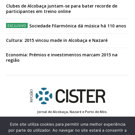
Clubes de Alcobaça juntam-se para bater recorde de
participantes em treino online
Sociedade Filarmónica dá música há 110 anos
Cultura: 2015 vincou made in Alcobaça e Nazaré
Economia: Prémios e investimentos marcam 2015 na
região
Jornal de Alcobaça, Nazaré e Porto de Mós
Estatuto Editorial
Contactos
Política de Privacidade
Conta de Registo
Edição Impressa
Este site utiliza cookies para permitir uma melhor experiência
por parte do utilizador. Ao navegar no site estará a consentir a