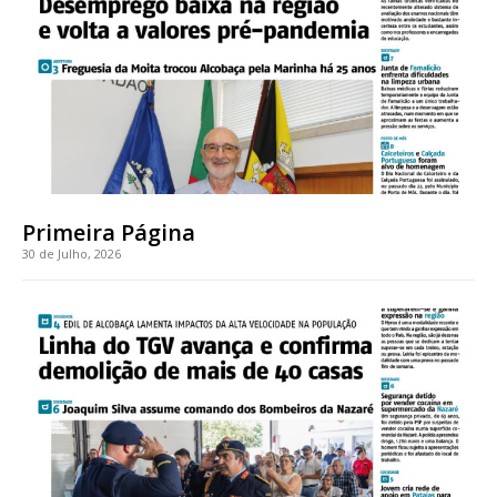
Faça-se assinante do Região de Cister e ajude-nos a manter este serviço
público!
Sendo assinante terá acesso a todos os conteúdos exclusivos e versões
digitais.
Escolha o plano de assinatura desejado:
Primeira Página
30 de Julho, 2026
ASSINATURA
IMPRESSA
32
€
12 meses
Edição em papel entregue à Quinta-feira em sua