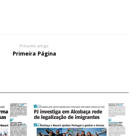
NATURA
L ANUAL
6
€
Próximo artigo
Primeira Página
meses
o online
os Exclusivos para
atura anual
 o plano