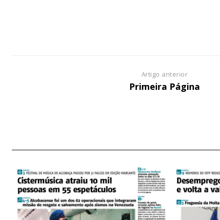
ASSIN
IMPR
3
Artigo anterior
Primeira Página
12 m
Edição em papel ent
em sua casa
Acesso ao conteúdo
Acesso aos conteúd
assinantes
Ofertas para assina
Escolha