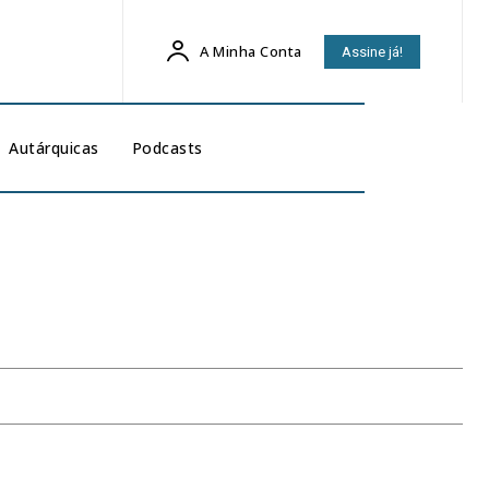
A Minha Conta
Assine já!
Autárquicas
Podcasts