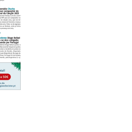
lanos de Assinatu
 assinante do Região de Cister e ajude-nos a manter este serviço 
Sendo assinante terá acesso a todos os conteúdos exclusivos e versões digitais.
Escolha o plano de assinatura desejado: