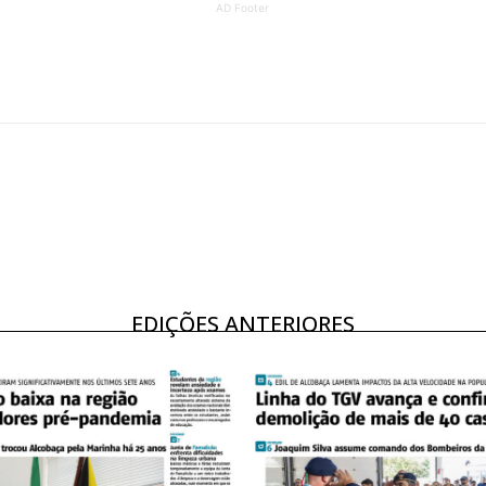
AD Footer
ATURA
ASSI
ESSA
DIGITA
2
€
1
eses
12 
regue à Quinta-feira
Acesso ao conteúd
Acesso aos conteúd
 online
assinantes
EDIÇÕES ANTERIORES
os Exclusivos para
Ofertas para assin
tura anual
Escolha
 o plano