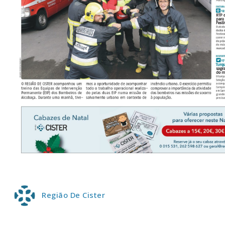
P
Faça-se
Região De Cister