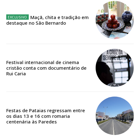
12 meses
Maçã, chita e tradição em
destaque no São Bernardo
Edição em papel entregue à Quinta-feira em sua
casa
Acesso ao conteúdo online
Acesso aos conteúdos Exclusivos para
assinantes
Festival internacional de cinema
Ofertas para assinatura anual
cristão conta com documentário de
Rui Caria
Escolha o plano
Festas de Pataias regressam entre
os dias 13 e 16 com romaria
ASSINATURA
centenária às Paredes
DIGITAL ANUAL
16
€