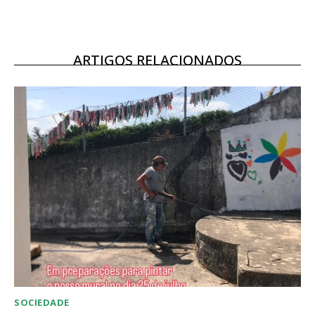
12 meses
ARTIGOS RELACIONADOS
Acesso ao conteúdo online
Acesso aos conteúdos Exclusivos para
assinantes
Ofertas para assinatura anual
Escolha o plano
SOCIEDADE