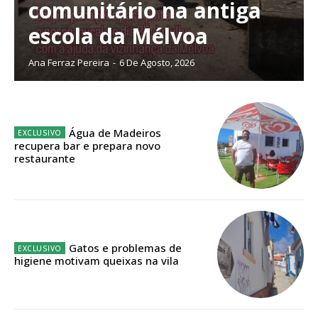
comunitário na antiga
escola da Mélvoa
Planos de Assinatura
Ana Ferraz Pereira
-
6 De Agosto, 2026
Faça-se assinante do Região de Cister e ajude-nos a manter este serviço
público!
Sendo assinante terá acesso a todos os conteúdos exclusivos e versões
Água de Madeiros
digitais.
recupera bar e prepara novo
Escolha o plano de assinatura desejado:
restaurante
ASSINATURA
Gatos e problemas de
IMPRESSA
higiene motivam queixas na vila
32
€