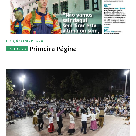
assinantes
Ofertas para assinatura anual
Escolha o plano
EDIÇÃO IMPRESSA
Primeira Página
ASSINATURA
DIGITAL ANUAL
16
€
12 meses
Acesso ao conteúdo online
Acesso aos conteúdos Exclusivos para
assinantes