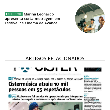
Sendo assinante terá acesso a todos os conteúdos exclusivos e versões
digitais.
Escolha o plano de assinatura desejado:
Marina Leonardo
apresenta curta-metragem em
Festival de Cinema de Avanca
ASSINATURA
IMPRESSA
32
€
ARTIGOS RELACIONADOS
12 meses
Edição em papel entregue à Quinta-feira em sua
casa
Acesso ao conteúdo online
Acesso aos conteúdos Exclusivos para