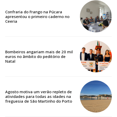
Confraria do Frango na Púcara
apresentou o primeiro caderno no
Ceeria
Bombeiros angariam mais de 20 mil
euros no âmbito do peditório de
Natal
Planos de Assinatura
Agosto motiva um verão repleto de
atividades para todas as idades na
freguesia de São Martinho do Porto
Faça-se assinante do Região de Cister e ajude-nos a manter este serviço
público!