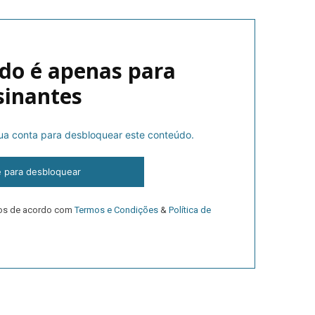
do é apenas para
sinantes
 sua conta para desbloquear este conteúdo.
lanos de Assinatu
e para desbloquear
dos de acordo com
Termos e Condições
&
Política de
 assinante do Região de Cister e ajude-nos a manter este serviço 
Sendo assinante terá acesso a todos os conteúdos exclusivos e versões digitais.
Escolha o plano de assinatura desejado: