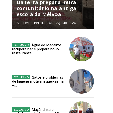
NATURA
DaTerra prepara mural
L ANUAL
comunitário na antiga
escola da Mélvoa
6
€
Ana Ferraz Pereira
-
6 De Agosto, 2026
meses
o online
Água de Madeiros
recupera bar e prepara novo
os Exclusivos para
restaurante
atura anual
Gatos e problemas
 o plano
de higiene motivam queixas na
vila
Maçã, chita e