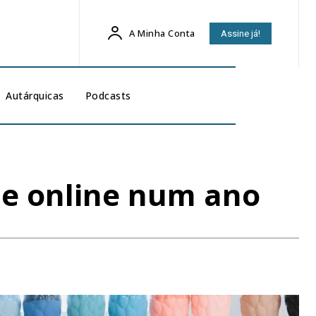
A Minha Conta
Assine já!
Autárquicas
Podcasts
a e online num ano