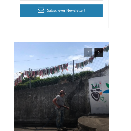
Subscrever Newsletter!
ra
público!