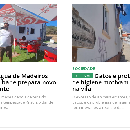
SOCIEDADE
gua de Madeiros
Gatos e pro
 bar e prepara novo
de higiene motivam
nte
na vila
 meses depois de ter sido
O excesso de animais errantes,
a tempestade Kristin, o Bar de
gatos, e os problemas de higien
ros...
foram levados à reunião da...