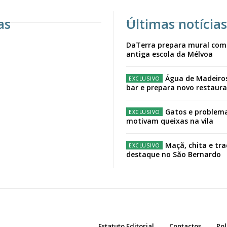
as
Últimas notícias
DaTerra prepara mural com
antiga escola da Mélvoa
Água de Madeiro
bar e prepara novo restaur
Gatos e problema
motivam queixas na vila
Maçã, chita e tr
destaque no São Bernardo
Estatuto Editorial
Contactos
Pol