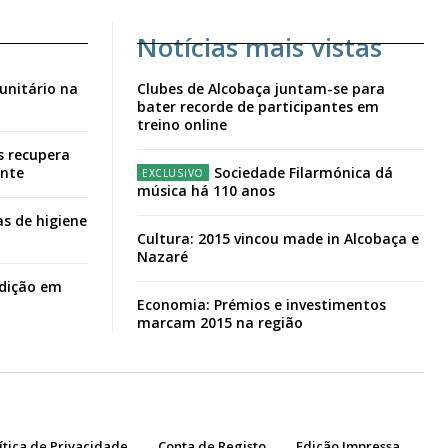
Notícias mais vistas
unitário na
Clubes de Alcobaça juntam-se para
bater recorde de participantes em
treino online
s recupera
ante
Sociedade Filarmónica dá
música há 110 anos
s de higiene
Cultura: 2015 vincou made in Alcobaça e
Nazaré
adição em
Economia: Prémios e investimentos
marcam 2015 na região
ítica de Privacidade
Conta de Registo
Edição Impressa