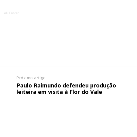
ATURA
ASSI
ESSA
DIGITA
AD Footer
2
€
1
eses
12 
regue à Quinta-feira
Acesso ao conteúd
Acesso aos conteúd
 online
assinantes
os Exclusivos para
Ofertas para assin
Próximo artigo
Paulo Raimundo defendeu produção
leiteira em visita à Flor do Vale
tura anual
Escolha
 o plano