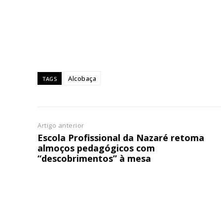
ASSIN
IMPR
3
12 m
Alcobaça
TAGS
Edição em papel ent
em sua casa
Acesso ao conteúdo
Acesso aos conteúd
Artigo anterior
assinantes
Escola Profissional da Nazaré retoma
almoços pedagógicos com
Ofertas para assina
“descobrimentos” à mesa
Escolha