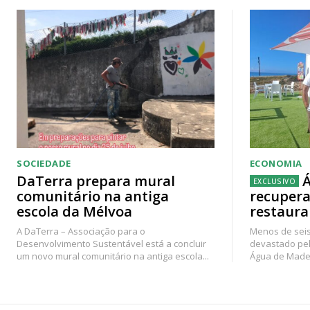
SOCIEDADE
ECONOMIA
DaTerra prepara mural
Á
comunitário na antiga
recupera
escola da Mélvoa
restaura
A DaTerra – Associação para o
Menos de seis
Desenvolvimento Sustentável está a concluir
devastado pel
um novo mural comunitário na antiga escola...
Água de Madei