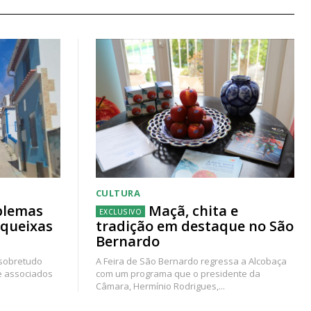
CULTURA
blemas
Maçã, chita e
 queixas
tradição em destaque no São
Bernardo
 sobretudo
A Feira de São Bernardo regressa a Alcobaça
e associados
com um programa que o presidente da
Câmara, Hermínio Rodrigues,...