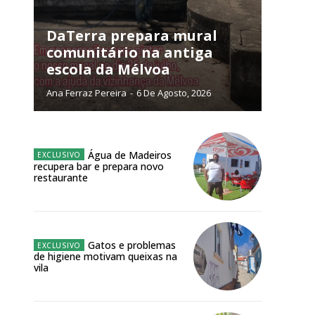
NATURA
L ANUAL
DaTerra prepara mural
comunitário na antiga
6
€
escola da Mélvoa
Ana Ferraz Pereira
-
6 De Agosto, 2026
meses
o online
Água de Madeiros
os Exclusivos para
recupera bar e prepara novo
restaurante
atura anual
 o plano
Gatos e problemas
de higiene motivam queixas na
vila