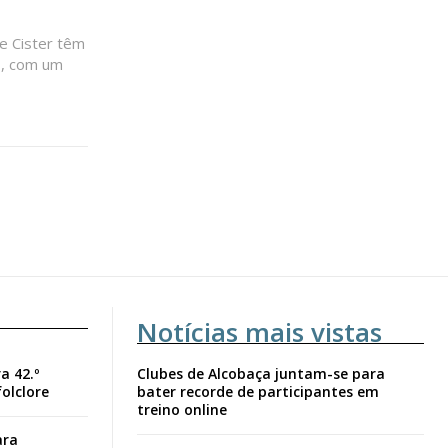
e Cister têm
s, com um
Notícias mais vistas
a 42.º
Clubes de Alcobaça juntam-se para
folclore
bater recorde de participantes em
treino online
ara