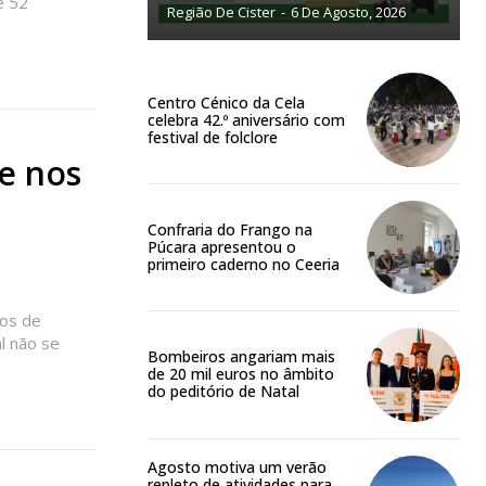
e 52
público!
Região De Cister
-
6 De Agosto, 2026
Centro Cénico da Cela
celebra 42.º aniversário com
festival de folclore
e nos
NATURA
L ANUAL
6
€
Confraria do Frango na
Púcara apresentou o
primeiro caderno no Ceeria
meses
ros de
l não se
o online
Bombeiros angariam mais
de 20 mil euros no âmbito
os Exclusivos para
do peditório de Natal
atura anual
Agosto motiva um verão
repleto de atividades para