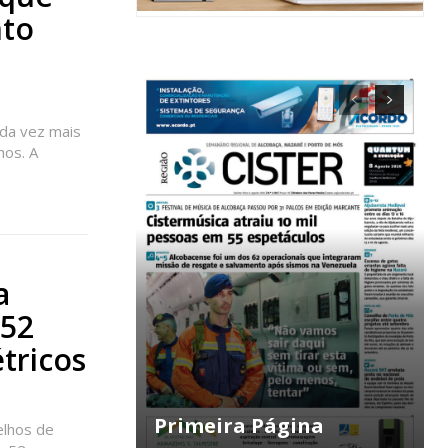
nto
ada vez mais
hos. A
a
 52
tricos
ra
Primeira Página
elhos de