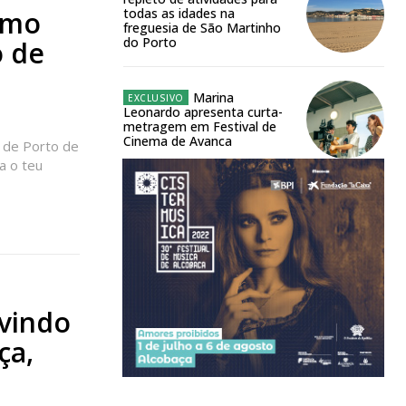
smo
todas as idades na
 o plano
freguesia de São Martinho
do Porto
o de
Marina
Leonardo apresenta curta-
metragem em Festival de
Cinema de Avanca
 de Porto de
a o teu
 vindo
ça,