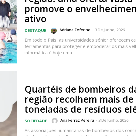
promove o envelhecime
ativo
Adriana Zeferino
-
3 De Junho, 2026
DESTAQUE
Em todo o País, as universidades sénior oferecem c
ferramentas para proteger e empoderar os mais vel
informática é hoje uma...
Quartéis de bombeiros d
região recolhem mais de
toneladas de resíduos elé
lanos de Assinatu
Ana Ferraz Pereira
-
3 De Junho, 2026
SOCIEDADE
As associações humanitárias de bombeiros dos conc