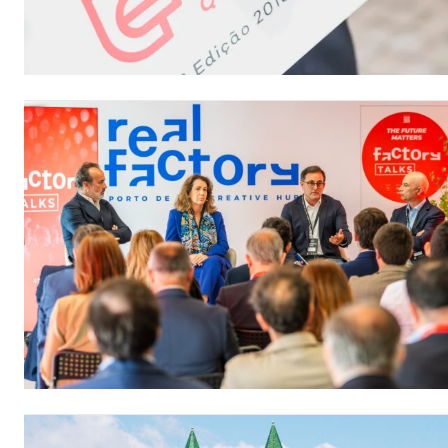
Faça-se
ASSIN
IMPR
3
12 m
Edição em papel ent
em sua casa
Acesso ao conteúdo
Acesso aos conteúd
assinantes