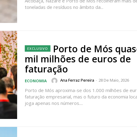
Alcobaça, Nazaré e Porto de Mós recolheram mais d
 assinante do Região de Cister e ajude-nos a manter este serviço 
toneladas de resíduos no âmbito da...
Sendo assinante terá acesso a todos os conteúdos exclusivos e versões digitais.
Escolha o plano de assinatura desejado:
Porto de Mós quas
ATURA
ASSI
ESSA
DIGITA
mil milhões de euros de
2
€
1
faturação
Ana Ferraz Pereira
-
28 De Maio, 2026
ECONOMIA
eses
12 
Porto de Mós aproxima-se dos 1.000 milhões de eu
faturação empresarial, mas o futuro da economia loca
regue à Quinta-feira
Acesso ao conteúd
joga apenas nos números....
Acesso aos conteúd
 online
assinantes
os Exclusivos para
Ofertas para assin