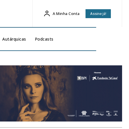
A Minha Conta
Assine já!
Autárquicas
Podcasts