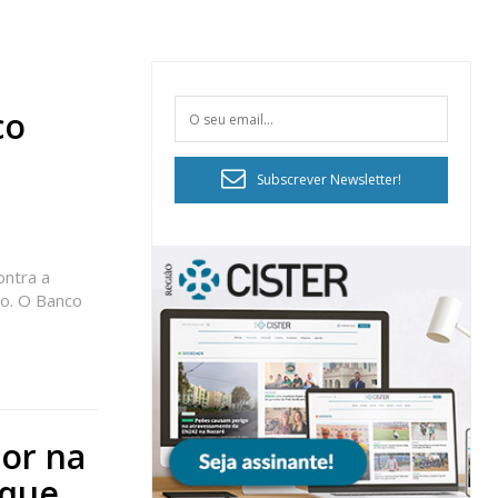
co
Subscrever Newsletter!
ontra a
ão. O Banco
ior na
 que