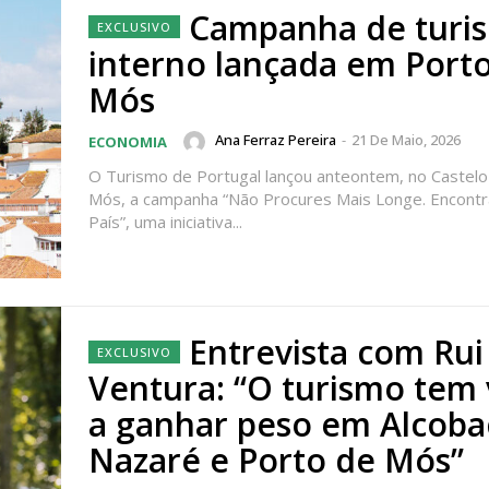
tura anual
Campanha de turi
Escolha
interno lançada em Port
 o plano
Mós
Ana Ferraz Pereira
-
21 De Maio, 2026
ECONOMIA
O Turismo de Portugal lançou anteontem, no Castelo
Mós, a campanha “Não Procures Mais Longe. Encontr
País”, uma iniciativa...
Entrevista com Rui
Ventura: “O turismo tem
a ganhar peso em Alcoba
Nazaré e Porto de Mós”