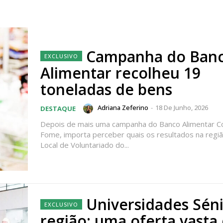
Campanha do Ban
Alimentar recolheu 19
toneladas de bens
Adriana Zeferino
-
18 De Junho, 2026
DESTAQUE
Depois de mais uma campanha do Banco Alimentar C
Fome, importa perceber quais os resultados na regi
Local de Voluntariado do...
Universidades Sén
região: uma oferta vasta