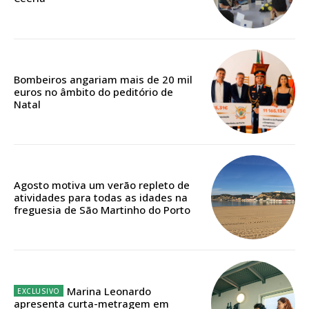
12 meses
Edição em papel entregue à Quinta-feira em sua
casa
Bombeiros angariam mais de 20 mil
euros no âmbito do peditório de
Acesso ao conteúdo online
Natal
Acesso aos conteúdos Exclusivos para
assinantes
Ofertas para assinatura anual
Agosto motiva um verão repleto de
Escolha o plano
atividades para todas as idades na
freguesia de São Martinho do Porto
ASSINATURA
DIGITAL ANUAL
Marina Leonardo
16
€
apresenta curta-metragem em