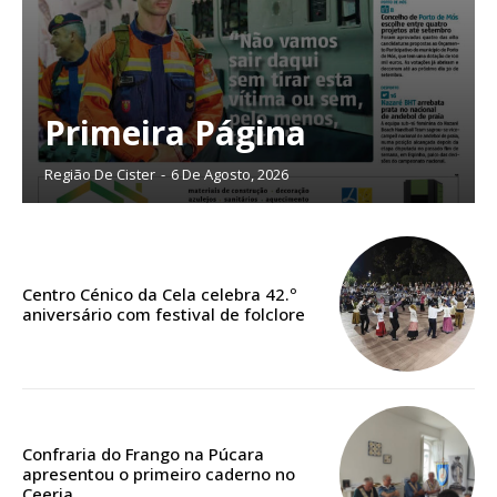
Planos de Assinatura
Primeira Página
Faça-se assinante do Região de Cister e ajude-nos a manter este serviço
público!
Região De Cister
-
6 De Agosto, 2026
Sendo assinante terá acesso a todos os conteúdos exclusivos e versões
digitais.
Escolha o plano de assinatura desejado:
Centro Cénico da Cela celebra 42.º
aniversário com festival de folclore
ASSINATURA
IMPRESSA
32
€
Confraria do Frango na Púcara
apresentou o primeiro caderno no
Ceeria