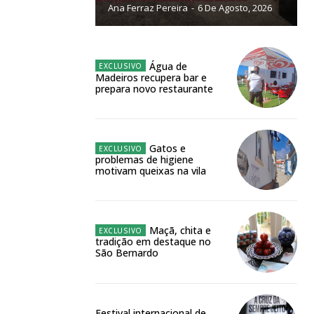
Ana Ferraz Pereira
-
6 De Agosto, 2026
NATURA
L ANUAL
6
€
Água de
Madeiros recupera bar e
prepara novo restaurante
meses
o online
Gatos e
problemas de higiene
os Exclusivos para
motivam queixas na vila
atura anual
Maçã, chita e
tradição em destaque no
 o plano
São Bernardo
Festival internacional de