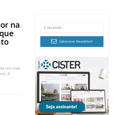
ior na
 que
nto
Subscrever Newsletter!
ada vez mais
hos. A