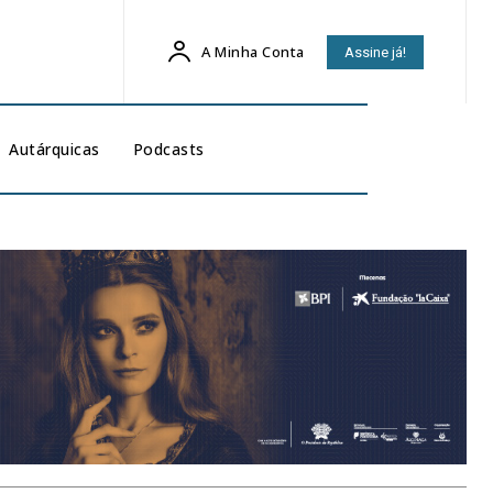
A Minha Conta
Assine já!
Autárquicas
Podcasts