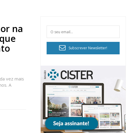
ior na
 que
nto
Subscrever Newsletter!
ada vez mais
hos. A