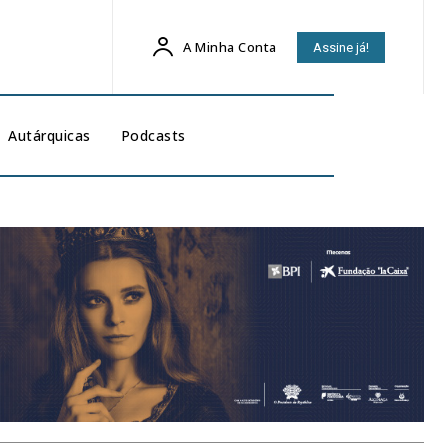
A Minha Conta
Assine já!
Autárquicas
Podcasts