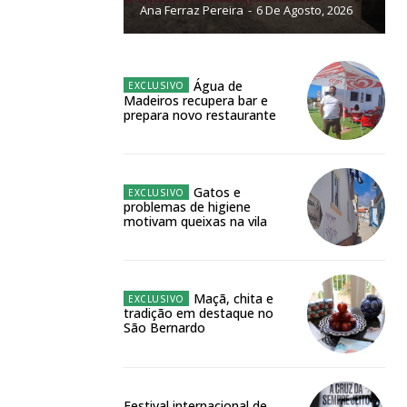
Ana Ferraz Pereira
-
6 De Agosto, 2026
NATURA
L ANUAL
6
€
Água de
Madeiros recupera bar e
prepara novo restaurante
meses
o online
Gatos e
problemas de higiene
os Exclusivos para
motivam queixas na vila
atura anual
Maçã, chita e
tradição em destaque no
 o plano
São Bernardo
Festival internacional de