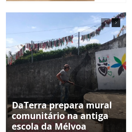
DaTerra prepara mural
Planos de Assinatura
comunitário na antiga
escola da Mélvoa
Faça-se assinante do Região de Cister e ajude-nos a manter este serviço
público!