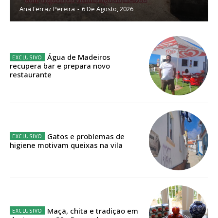
Ana Ferraz Pereira
-
6 De Agosto, 2026
Sendo assinante terá acesso a todos os conteúdos exclusivos e versões
digitais.
Escolha o plano de assinatura desejado:
Água de Madeiros
recupera bar e prepara novo
restaurante
ASSINATURA
IMPRESSA
32
€
Gatos e problemas de
higiene motivam queixas na vila
12 meses
Edição em papel entregue à Quinta-feira em sua
casa
Maçã, chita e tradição em
Acesso ao conteúdo online