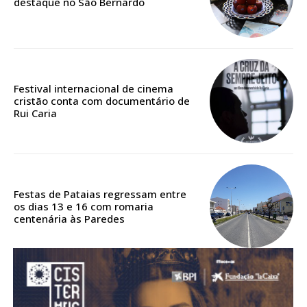
destaque no São Bernardo
Acesso aos conteúdos Exclusivos para
assinantes
Ofertas para assinatura anual
Escolha o plano
Festival internacional de cinema
cristão conta com documentário de
Rui Caria
ASSINATURA
DIGITAL ANUAL
16
€
Festas de Pataias regressam entre
os dias 13 e 16 com romaria
centenária às Paredes
12 meses
Acesso ao conteúdo online