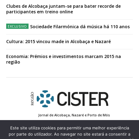
Clubes de Alcobaça juntam-se para bater recorde de
participantes em treino online
Sociedade Filarmónica dá música há 110 anos
Cultura: 2015 vincou made in Alcobaça e Nazaré
Economia: Prémios e investimentos marcam 2015 na
região
Jornal de Alcobaça, Nazaré e Porto de Mós
Estatuto Editorial
Contactos
Política de Privacidade
Conta de Registo
Edição Impressa
Este site utiliza cookies para permitir uma melhor experiência
por parte do utilizador. Ao navegar no site estará a consentir a