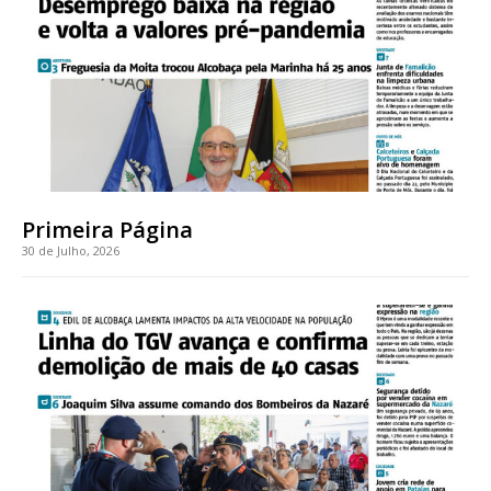
Faça-se assinante do Região de Cister e ajude-nos a manter este serviço
público!
Sendo assinante terá acesso a todos os conteúdos exclusivos e versões
digitais.
Escolha o plano de assinatura desejado:
Primeira Página
30 de Julho, 2026
ASSINATURA
IMPRESSA
32
€
12 meses
Edição em papel entregue à Quinta-feira em sua