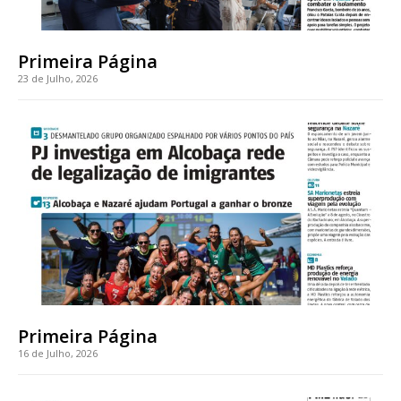
casa
Acesso ao conteúdo online
Acesso aos conteúdos Exclusivos para
Primeira Página
assinantes
23 de Julho, 2026
Ofertas para assinatura anual
Escolha o plano
ASSINATURA
DIGITAL ANUAL
16
€
Primeira Página
12 meses
16 de Julho, 2026