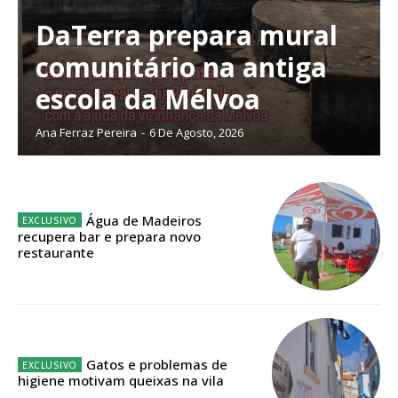
digitais.
Escolha o plano de assinatura desejado:
DaTerra prepara mural
comunitário na antiga
escola da Mélvoa
ASSINATURA
Ana Ferraz Pereira
-
6 De Agosto, 2026
IMPRESSA
32
€
Água de Madeiros
12 meses
recupera bar e prepara novo
restaurante
Edição em papel entregue à Quinta-feira em sua
casa
Acesso ao conteúdo online
Gatos e problemas de
Acesso aos conteúdos Exclusivos para
higiene motivam queixas na vila
assinantes