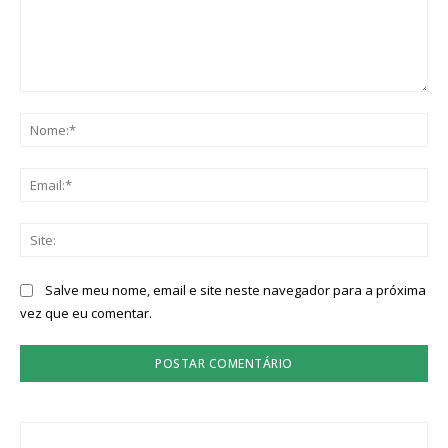
Comentário:
No
Ema
Sit
Salve meu nome, email e site neste navegador para a próxima
vez que eu comentar.