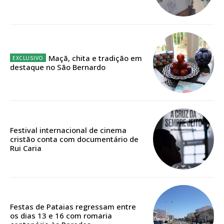
Ofertas para assinatura anual
Escolha o plano
Maçã, chita e tradição em
destaque no São Bernardo
ASSINATURA
DIGITAL ANUAL
16
€
Festival internacional de cinema
cristão conta com documentário de
12 meses
Rui Caria
Acesso ao conteúdo online
Acesso aos conteúdos Exclusivos para
Festas de Pataias regressam entre
assinantes
os dias 13 e 16 com romaria