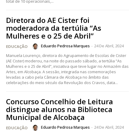
total de 10 operacionais,...
Diretora do AE Cister foi
moderadora da tertúlia “As
Mulheres e o 25 de Abril”
Eduardo Pedrosa Marques
-
24 De Abril, 2024
EDUCAÇÃO
Manuela Lourenço, diretora do Agrupamento de Escolas de Cister
(AE Cister) moderou, na noite do passado sábado, a tertúlia “As
Mulheres e o 25 de Abril”, iniciativa que teve lugar no Armazém das
Artes, em Alcobaça. A sessão, integrada nas comemorações
levadas a cabo pela Câmara de Alcobaça no âmbito das
celebrações do meio século da Revolução dos Cravos, data...
Concurso Concelhio de Leitura
distingue alunos na Biblioteca
Municipal de Alcobaça
Eduardo Pedrosa Marques
-
24 De Abril, 2024
EDUCAÇÃO