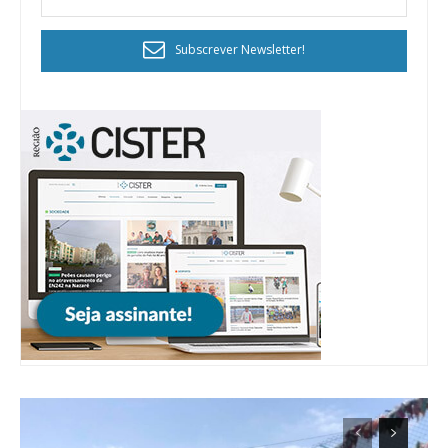
Ofertas para assinatura anual
Subscrever Newsletter!
Escolha o plano
ASSINATURA
DIGITAL ANUAL
16
€
12 meses
Acesso ao conteúdo online
Acesso aos conteúdos Exclusivos para
assinantes