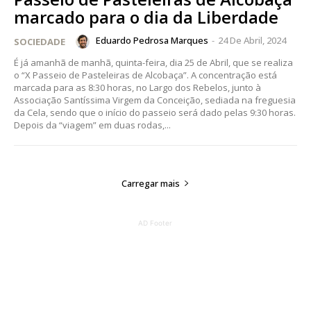
marcado para o dia da Liberdade
Eduardo Pedrosa Marques
-
24 De Abril, 2024
SOCIEDADE
É já amanhã de manhã, quinta-feira, dia 25 de Abril, que se realiza
o “X Passeio de Pasteleiras de Alcobaça”. A concentração está
marcada para as 8:30 horas, no Largo dos Rebelos, junto à
Associação Santíssima Virgem da Conceição, sediada na freguesia
da Cela, sendo que o início do passeio será dado pelas 9:30 horas.
Depois da “viagem” em duas rodas,...
Carregar mais
Planos de Assinatura
AD Footer
Faça-se assinante do Região de Cister e ajude-nos a manter este serviço
público!
Sendo assinante terá acesso a todos os conteúdos exclusivos e versões