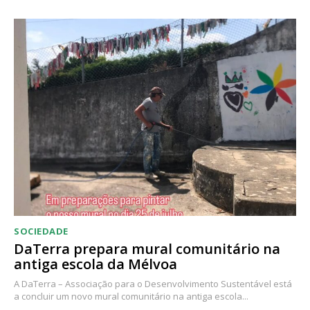
Acesso ao conteúdo online
Acesso aos conteúdos Exclusivos para
assinantes
Ofertas para assinatura anual
Escolha o plano
SOCIEDADE
DaTerra prepara mural comunitário na
antiga escola da Mélvoa
A DaTerra – Associação para o Desenvolvimento Sustentável está
a concluir um novo mural comunitário na antiga escola...