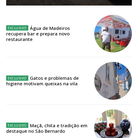
Planos de Assinatura
Faça-se assinante do Região de Cister e ajude-nos a manter este serviço
Água de Madeiros
público!
recupera bar e prepara novo
restaurante
Sendo assinante terá acesso a todos os conteúdos exclusivos e versões
digitais.
Escolha o plano de assinatura desejado:
Gatos e problemas de
higiene motivam queixas na vila
ASSINATURA
IMPRESSA
32
€
12 meses
Maçã, chita e tradição em
destaque no São Bernardo