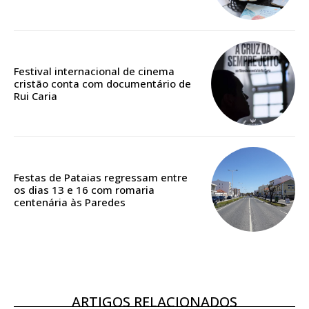
Edição em papel entregue à Quinta-feira em sua
casa
Acesso ao conteúdo online
Festival internacional de cinema
Acesso aos conteúdos Exclusivos para
cristão conta com documentário de
assinantes
Rui Caria
Ofertas para assinatura anual
Escolha o plano
Festas de Pataias regressam entre
os dias 13 e 16 com romaria
centenária às Paredes
ASSINATURA
DIGITAL ANUAL
16
€
ARTIGOS RELACIONADOS
12 meses