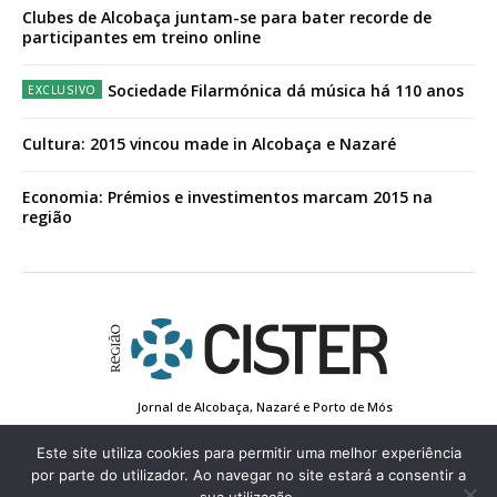
Clubes de Alcobaça juntam-se para bater recorde de
participantes em treino online
Sociedade Filarmónica dá música há 110 anos
Cultura: 2015 vincou made in Alcobaça e Nazaré
Economia: Prémios e investimentos marcam 2015 na
região
Jornal de Alcobaça, Nazaré e Porto de Mós
Estatuto Editorial
Contactos
Política de Privacidade
Conta de Registo
Edição Impressa
Este site utiliza cookies para permitir uma melhor experiência
por parte do utilizador. Ao navegar no site estará a consentir a