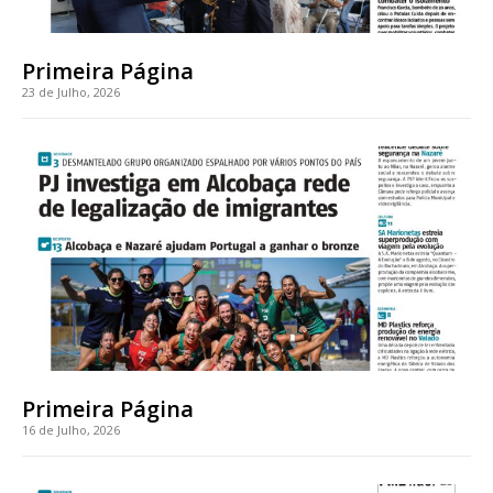
casa
Acesso ao conteúdo online
Primeira Página
Acesso aos conteúdos Exclusivos para
assinantes
23 de Julho, 2026
Ofertas para assinatura anual
Escolha o plano
ASSINATURA
DIGITAL ANUAL
16
€
Primeira Página
12 meses
16 de Julho, 2026