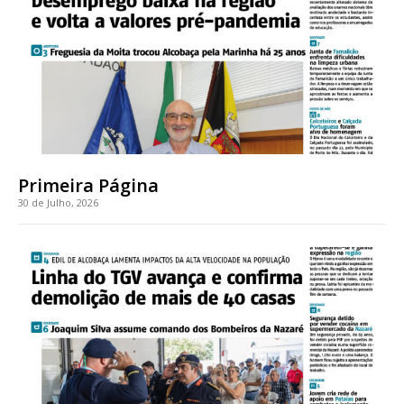
Faça-se assinante do Região de Cister e ajude-nos a manter este serviço
público!
Sendo assinante terá acesso a todos os conteúdos exclusivos e versões
digitais.
Escolha o plano de assinatura desejado:
Primeira Página
30 de Julho, 2026
ASSINATURA
IMPRESSA
32
€
12 meses
Edição em papel entregue à Quinta-feira em sua