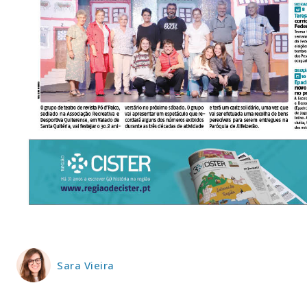
P
Faça-se
Sara Vieira