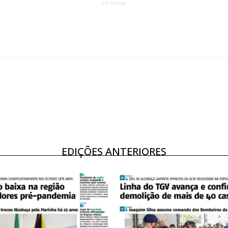
AD Footer
ATURA
ASSI
ESSA
DIGITA
2
€
1
eses
12 
regue à Quinta-feira
Acesso ao conteúd
Acesso aos conteúd
 online
assinantes
EDIÇÕES ANTERIORES
os Exclusivos para
Ofertas para assin
tura anual
Escolha
 o plano