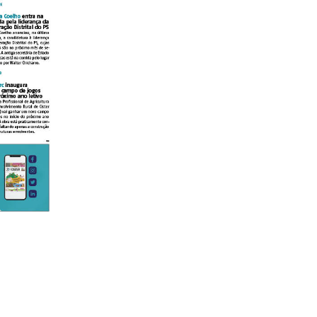
lanos de Assinatu
 assinante do Região de Cister e ajude-nos a manter este serviço 
Sendo assinante terá acesso a todos os conteúdos exclusivos e versões digitais.
Escolha o plano de assinatura desejado: