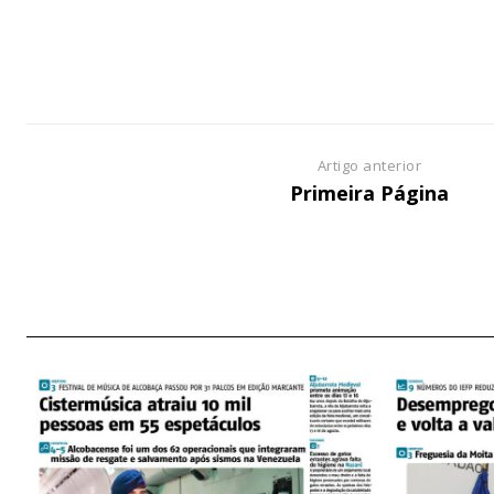
ASSIN
IMPR
3
Artigo anterior
Primeira Página
12 m
Edição em papel ent
em sua casa
Acesso ao conteúdo
Acesso aos conteúd
assinantes
Ofertas para assina
Escolha