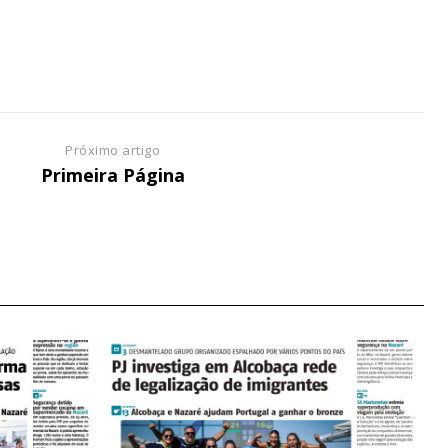
NATURA
L ANUAL
6
€
Próximo artigo
Primeira Página
meses
o online
os Exclusivos para
atura anual
 o plano