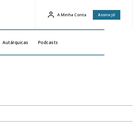
A Minha Conta
Assine já!
Autárquicas
Podcasts