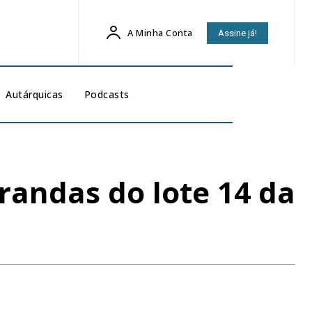
A Minha Conta
Assine já!
Autárquicas
Podcasts
andas do lote 14 da