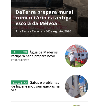
NATURA
L ANUAL
DaTerra prepara mural
comunitário na antiga
6
€
escola da Mélvoa
Ana Ferraz Pereira
-
6 De Agosto, 2026
meses
o online
Água de Madeiros
os Exclusivos para
recupera bar e prepara novo
restaurante
atura anual
 o plano
Gatos e problemas
de higiene motivam queixas na
vila