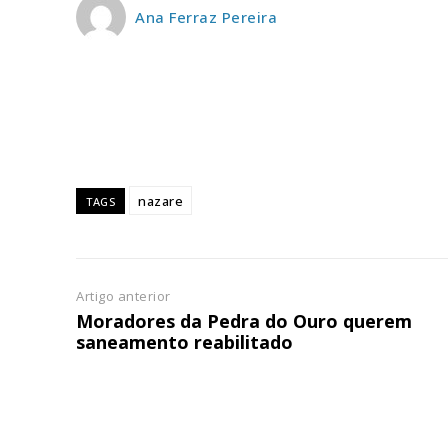
Ana Ferraz Pereira
ASSIN
IMPR
3
12 m
Edição em papel ent
nazare
TAGS
em sua casa
Acesso ao conteúdo
Acesso aos conteúd
assinantes
Artigo anterior
Moradores da Pedra do Ouro querem
Ofertas para assina
saneamento reabilitado
Escolha