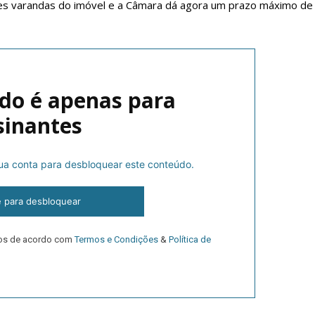
es varandas do imóvel e a Câmara dá agora um prazo máximo de
do é apenas para
sinantes
 sua conta para desbloquear este conteúdo.
lanos de Assinatu
e para desbloquear
 assinante do Região de Cister e ajude-nos a manter este serviço 
dos de acordo com
Termos e Condições
&
Política de
Sendo assinante terá acesso a todos os conteúdos exclusivos e versões digitais.
Escolha o plano de assinatura desejado: