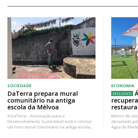
SOCIEDADE
ECONOMIA
DaTerra prepara mural
Á
comunitário na antiga
recupera
escola da Mélvoa
restaura
A DaTerra – Associação para o
Menos de seis
Desenvolvimento Sustentável está a concluir
devastado pel
um novo mural comunitário na antiga escola...
Água de Madei