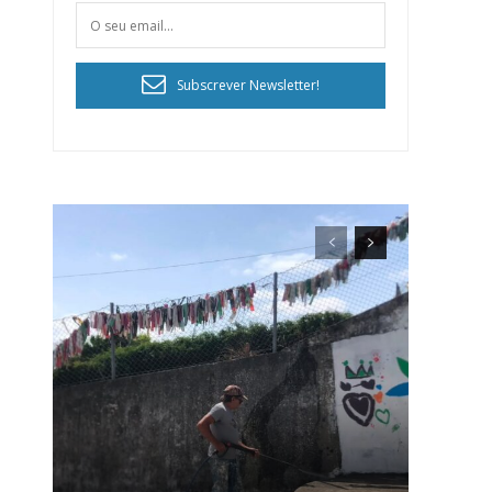
Subscrever Newsletter!
ra
público!