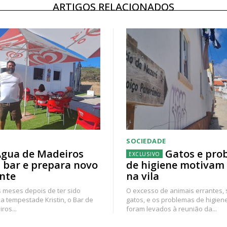
ARTIGOS RELACIONADOS
SOCIEDADE
gua de Madeiros
Gatos e pro
 bar e prepara novo
de higiene motivam
nte
na vila
 meses depois de ter sido
O excesso de animais errantes,
a tempestade Kristin, o Bar de
gatos, e os problemas de higien
ros...
foram levados à reunião da...