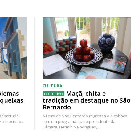
CULTURA
blemas
Maçã, chita e
 queixas
tradição em destaque no São
Bernardo
 sobretudo
A Feira de São Bernardo regressa a Alcobaça
e associados
com um programa que o presidente da
Câmara, Hermínio Rodrigues,...