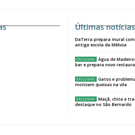
as
Últimas notícias
DaTerra prepara mural com
antiga escola da Mélvoa
Água de Madeiro
bar e prepara novo restaur
Gatos e problema
motivam queixas na vila
Maçã, chita e tr
destaque no São Bernardo