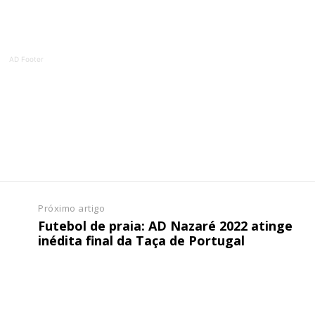
ATURA
ASSI
ESSA
DIGITA
2
€
1
AD Footer
eses
12 
regue à Quinta-feira
Acesso ao conteúd
Acesso aos conteúd
 online
assinantes
os Exclusivos para
Ofertas para assin
Próximo artigo
Futebol de praia: AD Nazaré 2022 atinge
tura anual
Escolha
inédita final da Taça de Portugal
 o plano