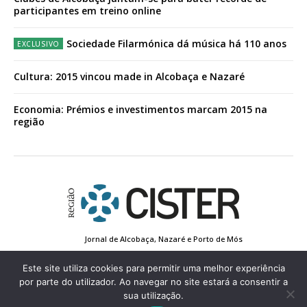
participantes em treino online
Sociedade Filarmónica dá música há 110 anos
Cultura: 2015 vincou made in Alcobaça e Nazaré
Economia: Prémios e investimentos marcam 2015 na
região
Jornal de Alcobaça, Nazaré e Porto de Mós
Estatuto Editorial
Contactos
Política de Privacidade
Conta de Registo
Edição Impressa
Este site utiliza cookies para permitir uma melhor experiência
por parte do utilizador. Ao navegar no site estará a consentir a
sua utilização.
© 2022 Região de Cister - Todos os direitos reservados.