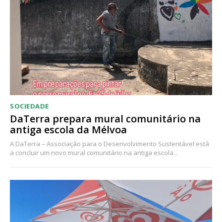
Acesso ao conteúdo online
Acesso aos conteúdos Exclusivos para
assinantes
Ofertas para assinatura anual
Escolha o plano
SOCIEDADE
DaTerra prepara mural comunitário na
antiga escola da Mélvoa
A DaTerra – Associação para o Desenvolvimento Sustentável está
a concluir um novo mural comunitário na antiga escola...