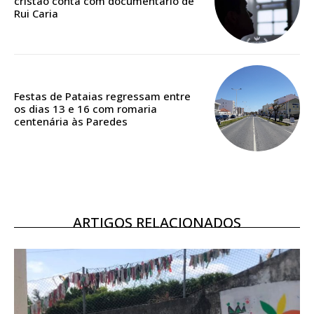
cristão conta com documentário de
Rui Caria
Acesso ao conteúdo online
Acesso aos conteúdos Exclusivos para
assinantes
Ofertas para assinatura anual
Festas de Pataias regressam entre
os dias 13 e 16 com romaria
Escolha o plano
centenária às Paredes
ASSINATURA
DIGITAL ANUAL
ARTIGOS RELACIONADOS
16
€
12 meses