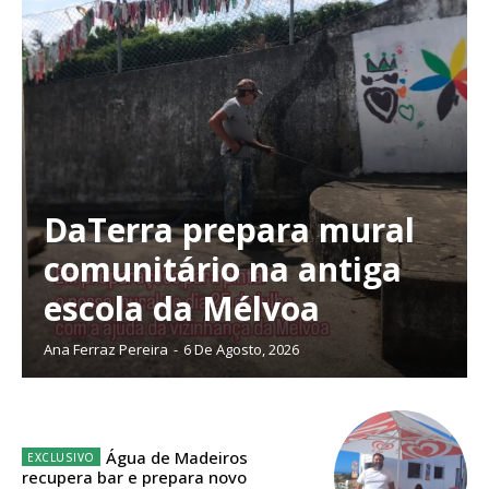
DaTerra prepara mural
comunitário na antiga
escola da Mélvoa
Ana Ferraz Pereira
-
6 De Agosto, 2026
Planos de Assinatura
Água de Madeiros
recupera bar e prepara novo