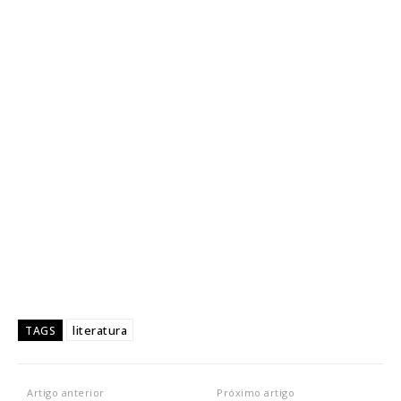
literatura
TAGS
Artigo anterior
Próximo artigo