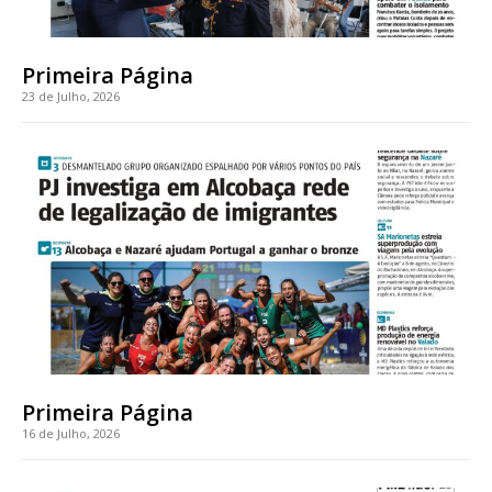
casa
Acesso ao conteúdo online
Acesso aos conteúdos Exclusivos para
Primeira Página
assinantes
23 de Julho, 2026
Ofertas para assinatura anual
Escolha o plano
ASSINATURA
DIGITAL ANUAL
16
€
Primeira Página
12 meses
16 de Julho, 2026