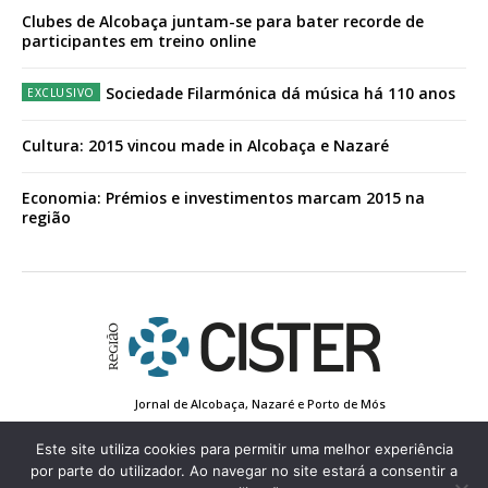
Clubes de Alcobaça juntam-se para bater recorde de
participantes em treino online
Sociedade Filarmónica dá música há 110 anos
Cultura: 2015 vincou made in Alcobaça e Nazaré
Economia: Prémios e investimentos marcam 2015 na
região
Jornal de Alcobaça, Nazaré e Porto de Mós
Estatuto Editorial
Contactos
Política de Privacidade
Conta de Registo
Edição Impressa
Este site utiliza cookies para permitir uma melhor experiência
por parte do utilizador. Ao navegar no site estará a consentir a