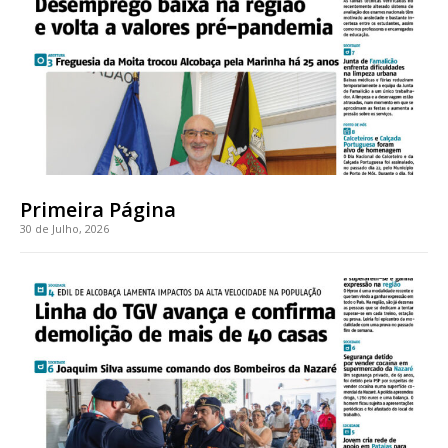
Faça-se assinante do Região de Cister e ajude-nos a manter este serviço
público!
Sendo assinante terá acesso a todos os conteúdos exclusivos e versões
digitais.
Escolha o plano de assinatura desejado:
Primeira Página
30 de Julho, 2026
ASSINATURA
IMPRESSA
32
€
12 meses
Edição em papel entregue à Quinta-feira em sua