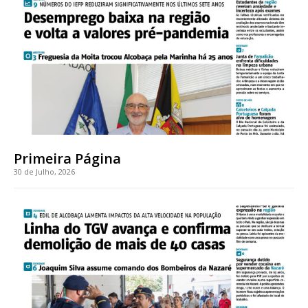
Faça-se assinante do Região de Cister e ajude-nos a manter este serviço
público!
Sendo assinante terá acesso a todos os conteúdos exclusivos e versões
digitais.
Escolha o plano de assinatura desejado:
Primeira Página
ASSINATURA
30 de Julho, 2026
IMPRESSA
32
€
12 meses
Edição em papel entregue à Quinta-feira em sua