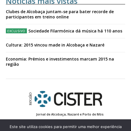
Notícias mais vistas
Clubes de Alcobaça juntam-se para bater recorde de
participantes em treino online
Sociedade Filarmónica dá música há 110 anos
Cultura: 2015 vincou made in Alcobaça e Nazaré
Economia: Prémios e investimentos marcam 2015 na
região
Jornal de Alcobaça, Nazaré e Porto de Mós
Estatuto Editorial
Contactos
Política de Privacidade
Conta de Registo
Edição Impressa
Este site utiliza cookies para permitir uma melhor experiência