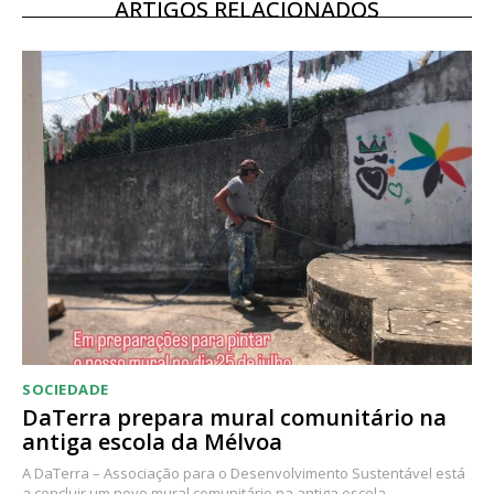
12 meses
ARTIGOS RELACIONADOS
Acesso ao conteúdo online
Acesso aos conteúdos Exclusivos para
assinantes
Ofertas para assinatura anual
Escolha o plano
SOCIEDADE
DaTerra prepara mural comunitário na
antiga escola da Mélvoa
A DaTerra – Associação para o Desenvolvimento Sustentável está
a concluir um novo mural comunitário na antiga escola...