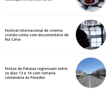
Edição em papel entregue à Quinta-feira em sua
casa
Acesso ao conteúdo online
Festival internacional de cinema
Acesso aos conteúdos Exclusivos para
cristão conta com documentário de
assinantes
Rui Caria
Ofertas para assinatura anual
Escolha o plano
Festas de Pataias regressam entre
os dias 13 e 16 com romaria
centenária às Paredes
ASSINATURA
DIGITAL ANUAL
16
€