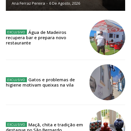
Ana Ferraz Pereira
-
6 De Agosto, 2026
Planos de Assinatura
Faça-se assinante do Região de Cister e ajude-nos a manter este serviço
público!
Água de Madeiros
recupera bar e prepara novo
Sendo assinante terá acesso a todos os conteúdos exclusivos e versões
restaurante
digitais.
Escolha o plano de assinatura desejado:
Gatos e problemas de
higiene motivam queixas na vila
ASSINATURA
IMPRESSA
32
€
12 meses
Maçã, chita e tradição em
destaque no São Bernardo