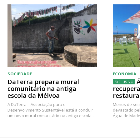
SOCIEDADE
ECONOMIA
DaTerra prepara mural
Á
comunitário na antiga
recupera
escola da Mélvoa
restaura
A DaTerra – Associação para o
Menos de seis
Desenvolvimento Sustentável está a concluir
devastado pel
um novo mural comunitário na antiga escola...
Água de Madei