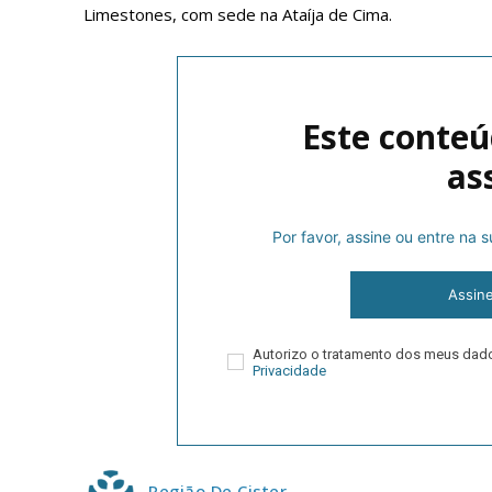
Limestones, com sede na Ataíja de Cima.
Este conteú
as
Por favor, assine ou entre na
P
Assin
Faça-se
Autorizo o tratamento dos meus da
Privacidade
Região De Cister