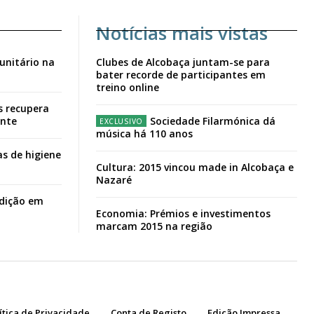
Notícias mais vistas
unitário na
Clubes de Alcobaça juntam-se para
bater recorde de participantes em
treino online
s recupera
ante
Sociedade Filarmónica dá
música há 110 anos
s de higiene
Cultura: 2015 vincou made in Alcobaça e
Nazaré
adição em
Economia: Prémios e investimentos
marcam 2015 na região
ítica de Privacidade
Conta de Registo
Edição Impressa