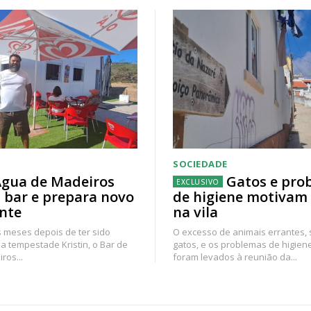
SOCIEDADE
gua de Madeiros
Gatos e pro
 bar e prepara novo
de higiene motivam
nte
na vila
 meses depois de ter sido
O excesso de animais errantes,
a tempestade Kristin, o Bar de
gatos, e os problemas de higien
ros...
foram levados à reunião da...