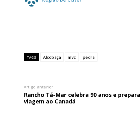
ASSIN
IMPR
3
12 m
Edição em papel ent
Alcobaça
mvc
pedra
TAGS
em sua casa
Acesso ao conteúdo
Acesso aos conteúd
assinantes
Artigo anterior
Ofertas para assina
Rancho Tá-Mar celebra 90 anos e prepar
viagem ao Canadá
Escolha