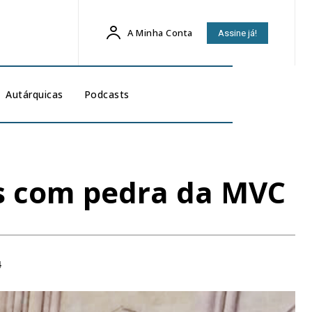
A Minha Conta
Assine já!
Autárquicas
Podcasts
as com pedra da MVC
4