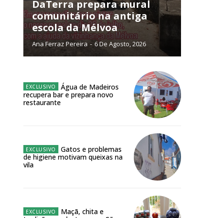
NATURA
DaTerra prepara mural
L ANUAL
comunitário na antiga
escola da Mélvoa
6
€
Ana Ferraz Pereira
-
6 De Agosto, 2026
meses
o online
Água de Madeiros
recupera bar e prepara novo
os Exclusivos para
restaurante
atura anual
Gatos e problemas
 o plano
de higiene motivam queixas na
vila
Maçã, chita e