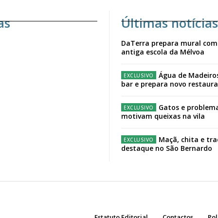
as
Últimas notícias
DaTerra prepara mural com
antiga escola da Mélvoa
Água de Madeiro
bar e prepara novo restaur
Gatos e problema
motivam queixas na vila
Maçã, chita e tr
destaque no São Bernardo
Estatuto Editorial
Contactos
Pol