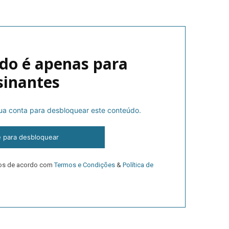
do é apenas para
sinantes
 sua conta para desbloquear este conteúdo.
lanos de Assinatu
e para desbloquear
 assinante do Região de Cister e ajude-nos a manter este serviço 
dos de acordo com
Termos e Condições
&
Política de
Sendo assinante terá acesso a todos os conteúdos exclusivos e versões digitais.
Escolha o plano de assinatura desejado: