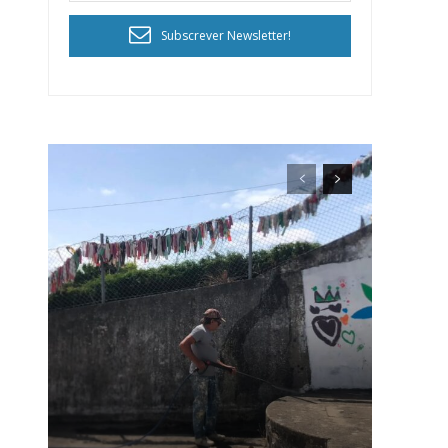
Subscrever Newsletter!
ra
público!