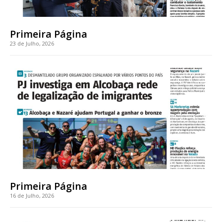
casa
Acesso ao conteúdo online
Acesso aos conteúdos Exclusivos para
Primeira Página
assinantes
23 de Julho, 2026
Ofertas para assinatura anual
Escolha o plano
ASSINATURA
DIGITAL ANUAL
16
€
Primeira Página
12 meses
16 de Julho, 2026