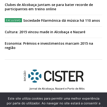
Clubes de Alcobaça juntam-se para bater recorde de
participantes em treino online
Sociedade Filarmónica dá música há 110 anos
Cultura: 2015 vincou made in Alcobaça e Nazaré
Economia: Prémios e investimentos marcam 2015 na
região
Jornal de Alcobaça, Nazaré e Porto de Mós
Estatuto Editorial
Contactos
Política de Privacidade
Conta de Registo
Edição Impressa
Este site utiliza cookies para permitir uma melhor experiência
por parte do utilizador. Ao navegar no site estará a consentir a