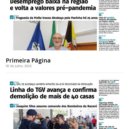
Faça-se assinante do Região de Cister e ajude-nos a manter este serviço
público!
Sendo assinante terá acesso a todos os conteúdos exclusivos e versões
digitais.
Escolha o plano de assinatura desejado:
Primeira Página
30 de Julho, 2026
ASSINATURA
IMPRESSA
32
€
12 meses
Edição em papel entregue à Quinta-feira em sua