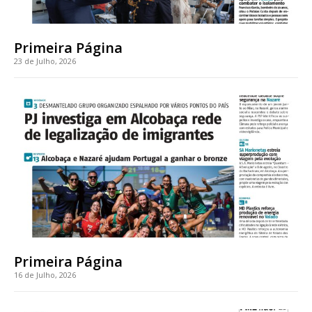
casa
Acesso ao conteúdo online
Acesso aos conteúdos Exclusivos para
Primeira Página
assinantes
23 de Julho, 2026
Ofertas para assinatura anual
Escolha o plano
ASSINATURA
DIGITAL ANUAL
16
€
Primeira Página
12 meses
16 de Julho, 2026