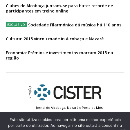
Clubes de Alcobaça juntam-se para bater recorde de
participantes em treino online
Sociedade Filarmónica dá música há 110 anos
Cultura: 2015 vincou made in Alcobaça e Nazaré
Economia: Prémios e investimentos marcam 2015 na
região
Jornal de Alcobaça, Nazaré e Porto de Mós
Estatuto Editorial
Contactos
Política de Privacidade
Conta de Registo
Edição Impressa
Este site utiliza cookies para permitir uma melhor experiência
por parte do utilizador. Ao navegar no site estará a consentir a