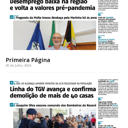
Faça-se assinante do Região de Cister e ajude-nos a manter este serviço
público!
Sendo assinante terá acesso a todos os conteúdos exclusivos e versões
digitais.
Escolha o plano de assinatura desejado:
Primeira Página
30 de Julho, 2026
ASSINATURA
IMPRESSA
32
€
12 meses
Edição em papel entregue à Quinta-feira em sua