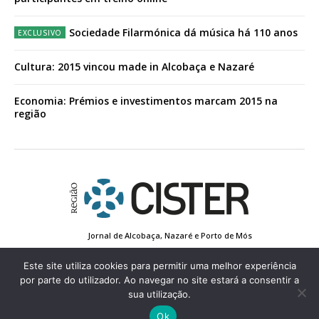
Sociedade Filarmónica dá música há 110 anos
Cultura: 2015 vincou made in Alcobaça e Nazaré
Economia: Prémios e investimentos marcam 2015 na
região
Jornal de Alcobaça, Nazaré e Porto de Mós
Estatuto Editorial
Contactos
Política de Privacidade
Conta de Registo
Edição Impressa
Este site utiliza cookies para permitir uma melhor experiência
por parte do utilizador. Ao navegar no site estará a consentir a
sua utilização.
© 2022 Região de Cister - Todos os direitos reservados.
Ok