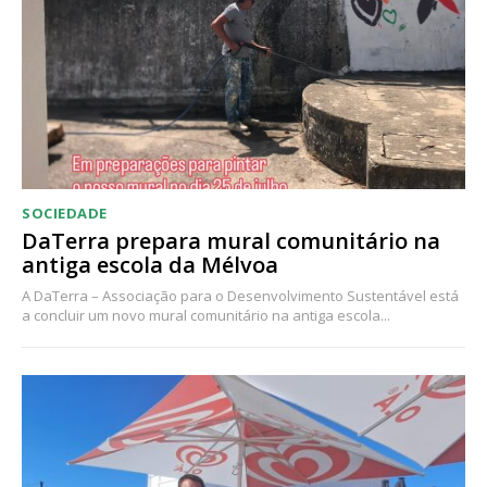
SOCIEDADE
DaTerra prepara mural comunitário na
antiga escola da Mélvoa
A DaTerra – Associação para o Desenvolvimento Sustentável está
a concluir um novo mural comunitário na antiga escola...