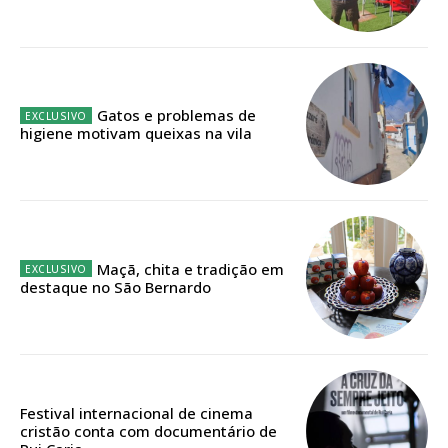
Acesso ao conteúdo online
Acesso aos conteúdos Exclusivos para
assinantes
Ofertas para assinatura anual
Gatos e problemas de
higiene motivam queixas na vila
Escolha o plano
ASSINATURA
Maçã, chita e tradição em
DIGITAL ANUAL
destaque no São Bernardo
16
€
12 meses
Festival internacional de cinema
cristão conta com documentário de