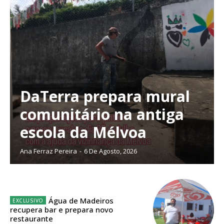
Faça-se assinante do Região de Cister e ajude-nos a manter este serviço
público!
Sendo assinante terá acesso a todos os conteúdos exclusivos e versões
digitais.
Escolha o plano de assinatura desejado:
DaTerra prepara mural
ASSINATURA
comunitário na antiga
IMPRESSA
escola da Mélvoa
32
€
Ana Ferraz Pereira
-
6 De Agosto, 2026
12 meses
Água de Madeiros
Edição em papel entregue à Quinta-feira em sua
recupera bar e prepara novo
restaurante
casa