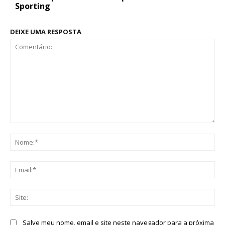
Sporting
DEIXE UMA RESPOSTA
Comentário:
No
Ema
Sit
Salve meu nome, email e site neste navegador para a próxima