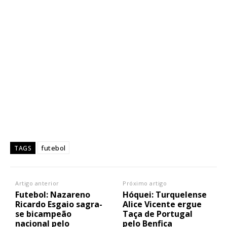
futebol
TAGS
Artigo anterior
Próximo artigo
Futebol: Nazareno
Hóquei: Turquelense
Ricardo Esgaio sagra-
Alice Vicente ergue
se bicampeão
Taça de Portugal
nacional pelo
pelo Benfica