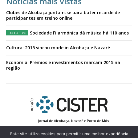
Notícias mais vistas
Clubes de Alcobaça juntam-se para bater recorde de
participantes em treino online
Sociedade Filarmónica dá música há 110 anos
Cultura: 2015 vincou made in Alcobaça e Nazaré
Economia: Prémios e investimentos marcam 2015 na
região
Jornal de Alcobaça, Nazaré e Porto de Mós
Estatuto Editorial
Contactos
Política de Privacidade
Conta de Registo
Edição Impressa
Este site utiliza cookies para permitir uma melhor experiência