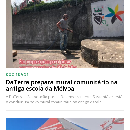
Acesso ao conteúdo online
Acesso aos conteúdos Exclusivos para
assinantes
Ofertas para assinatura anual
Escolha o plano
SOCIEDADE
DaTerra prepara mural comunitário na
antiga escola da Mélvoa
A DaTerra – Associação para o Desenvolvimento Sustentável está
a concluir um novo mural comunitário na antiga escola...