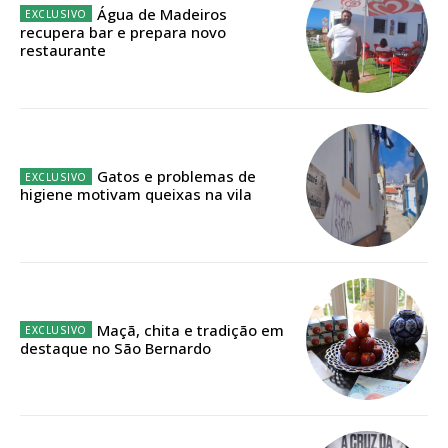
Água de Madeiros
recupera bar e prepara novo
Faça-se assinante do Região de Cister e ajude-nos a manter este serviço
restaurante
público!
Sendo assinante terá acesso a todos os conteúdos exclusivos e versões
digitais.
Escolha o plano de assinatura desejado:
Gatos e problemas de
higiene motivam queixas na vila
ASSINATURA
IMPRESSA
32
€
Maçã, chita e tradição em
destaque no São Bernardo
12 meses
Edição em papel entregue à Quinta-feira em sua