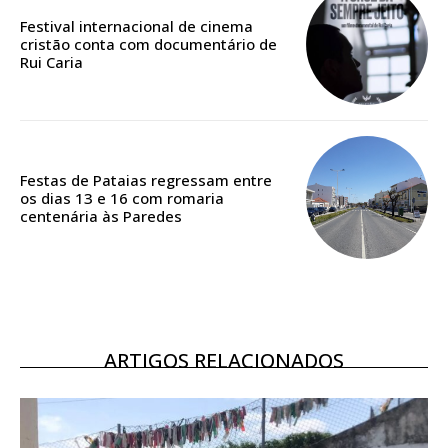
casa
Festival internacional de cinema
cristão conta com documentário de
Acesso ao conteúdo online
Rui Caria
Acesso aos conteúdos Exclusivos para
assinantes
Ofertas para assinatura anual
Escolha o plano
Festas de Pataias regressam entre
os dias 13 e 16 com romaria
centenária às Paredes
ASSINATURA
DIGITAL ANUAL
16
€
ARTIGOS RELACIONADOS
12 meses