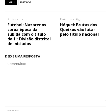
nazare
TAGS
Artigo anterior
Próximo artigo
Futebol: Nazarenos
Hóquei: Brutas dos
coroa época da
Queixos vão lutar
subida com o título
pelo título nacional
da 1.ª Divisão distrital
de iniciados
DEIXE UMA RESPOSTA
Comentário:
No