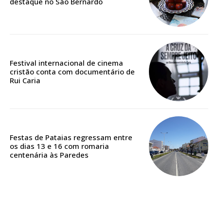
destaque no São Bernardo
Escolha o plano
ASSINATURA
Festival internacional de cinema
DIGITAL ANUAL
cristão conta com documentário de
Rui Caria
16
€
12 meses
Festas de Pataias regressam entre
os dias 13 e 16 com romaria
centenária às Paredes
Acesso ao conteúdo online
Acesso aos conteúdos Exclusivos para
assinantes
Ofertas para assinatura anual
Escolha o plano