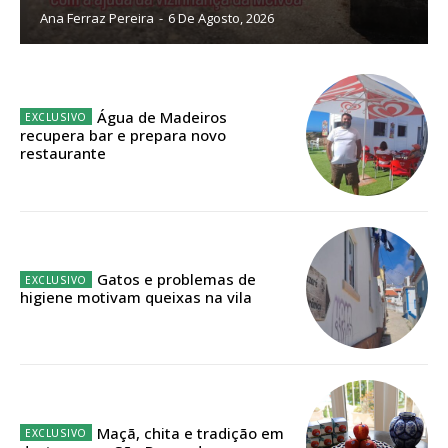
Ana Ferraz Pereira
-
6 De Agosto, 2026
ASSINATURA
IMPRESSA
Água de Madeiros
32
€
recupera bar e prepara novo
restaurante
12 meses
Edição em papel entregue à Quinta-feira em sua
Gatos e problemas de
casa
higiene motivam queixas na vila
Acesso ao conteúdo online
Acesso aos conteúdos Exclusivos para
assinantes
Ofertas para assinatura anual
Maçã, chita e tradição em