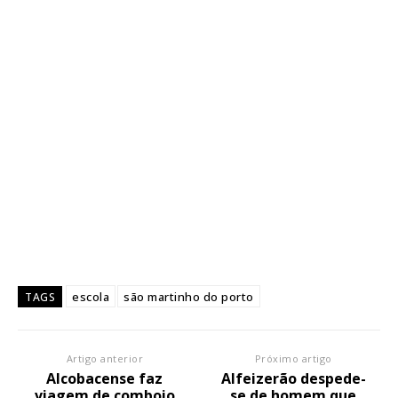
escola
são martinho do porto
TAGS
Artigo anterior
Próximo artigo
Alcobacense faz
Alfeizerão despede-
viagem de comboio
se de homem que