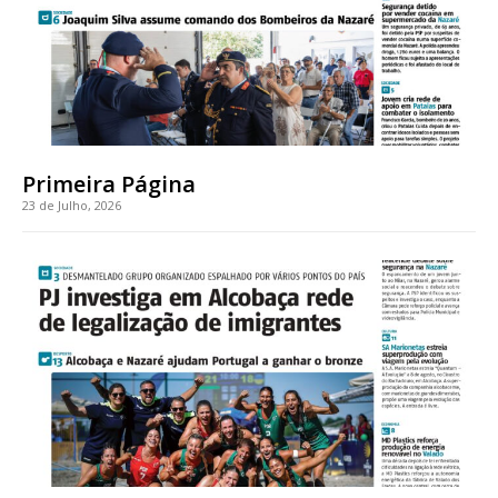
Edição em papel entregue à Quinta-feira em sua
casa
Acesso ao conteúdo online
Acesso aos conteúdos Exclusivos para
assinantes
Ofertas para assinatura anual
Primeira Página
23 de Julho, 2026
Escolha o plano
ASSINATURA
DIGITAL ANUAL
16
€
12 meses