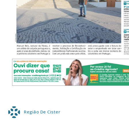
P
Faça-se
Região De Cister