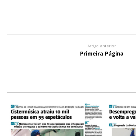
ASSIN
IMPR
3
Artigo anterior
Primeira Página
12 m
Edição em papel ent
em sua casa
Acesso ao conteúdo
Acesso aos conteúd
assinantes
Ofertas para assina
Escolha