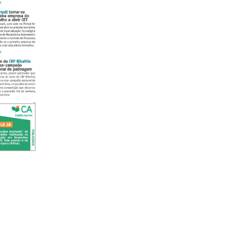
lanos de Assinatu
 assinante do Região de Cister e ajude-nos a manter este serviço 
Sendo assinante terá acesso a todos os conteúdos exclusivos e versões digitais.
Escolha o plano de assinatura desejado: