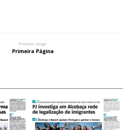
NATURA
L ANUAL
6
€
Próximo artigo
Primeira Página
meses
o online
os Exclusivos para
atura anual
 o plano