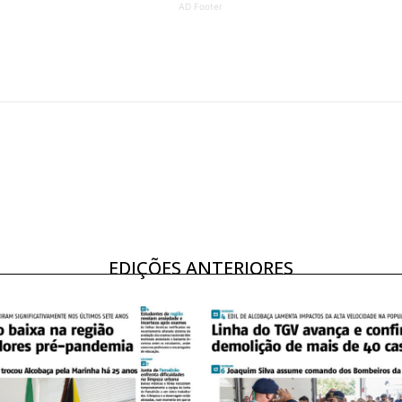
AD Footer
ATURA
ASSI
ESSA
DIGITA
2
€
1
eses
12 
regue à Quinta-feira
Acesso ao conteúd
Acesso aos conteúd
 online
assinantes
EDIÇÕES ANTERIORES
os Exclusivos para
Ofertas para assin
tura anual
Escolha
 o plano