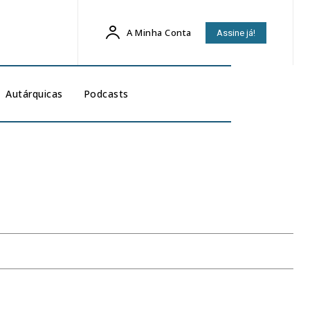
A Minha Conta
Assine já!
Autárquicas
Podcasts