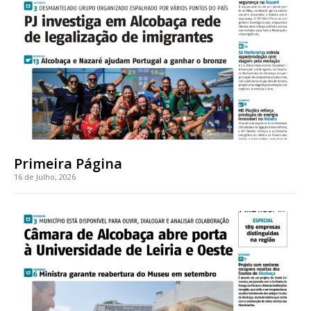
assinantes
Ofertas para assinatura anual
Escolha o plano
ASSINATURA
DIGITAL ANUAL
Primeira Página
16
€
16 de Julho, 2026
12 meses
Acesso ao conteúdo online
Acesso aos conteúdos Exclusivos para