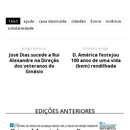
ajuda
casa destruída
cidadão
Évora
incêncio
TAGS
solidariedade
Artigo anterior
Próximo artigo
José Dias sucede a Rui
D. América festejou
Alexandre na Direção
100 anos de uma vida
dos veteranos do
(bem) rendilhada
Ginásio
EDIÇÕES ANTERIORES