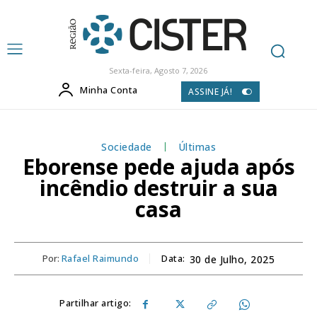
Sexta-feira, Agosto 7, 2026
Minha Conta
ASSINE JÁ!
Sociedade
Últimas
Eborense pede ajuda após
incêndio destruir a sua
casa
Por:
Rafael Raimundo
Data:
30 de Julho, 2025
Partilhar artigo: