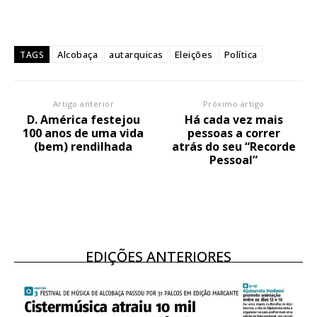
Alcobaça
autarquicas
Eleições
Política
TAGS
Artigo anterior
Próximo artigo
D. América festejou
Há cada vez mais
100 anos de uma vida
pessoas a correr
(bem) rendilhada
atrás do seu “Recorde
Pessoal”
EDIÇÕES ANTERIORES