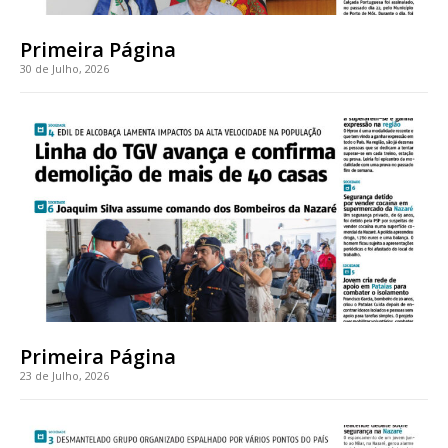
Sendo assinante terá acesso a todos os conteúdos exclusivos e versões
digitais.
Escolha o plano de assinatura desejado:
Primeira Página
30 de Julho, 2026
ASSINATURA
IMPRESSA
32
€
12 meses
Primeira Página
Edição em papel entregue à Quinta-feira em sua
casa
23 de Julho, 2026
Acesso ao conteúdo online
Acesso aos conteúdos Exclusivos para