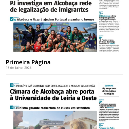
assinantes
Ofertas para assinatura anual
Escolha o plano
ASSINATURA
Primeira Página
DIGITAL ANUAL
16 de Julho, 2026
16
€
12 meses
Acesso ao conteúdo online
Acesso aos conteúdos Exclusivos para
assinantes