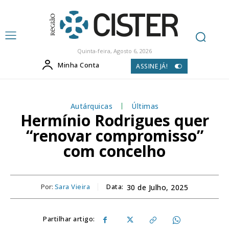
Quinta-feira, Agosto 6, 2026
Minha Conta
ASSINE JÁ!
Autárquicas
Últimas
Hermínio Rodrigues quer
“renovar compromisso”
com concelho
Por:
Sara Vieira
Data:
30 de Julho, 2025
Partilhar artigo: