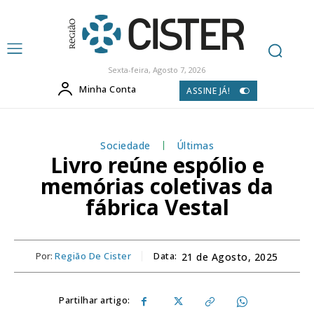
Sexta-feira, Agosto 7, 2026
Minha Conta
ASSINE JÁ!
Sociedade
Últimas
Livro reúne espólio e
memórias coletivas da
fábrica Vestal
Por:
Região De Cister
Data:
21 de Agosto, 2025
Partilhar artigo: