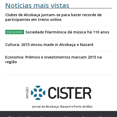
Notícias mais vistas
Clubes de Alcobaça juntam-se para bater recorde de
participantes em treino online
Sociedade Filarmónica dá música há 110 anos
Cultura: 2015 vincou made in Alcobaça e Nazaré
Economia: Prémios e investimentos marcam 2015 na
região
Jornal de Alcobaça, Nazaré e Porto de Mós
Estatuto Editorial
Contactos
Política de Privacidade
Conta de Registo
Edição Impressa