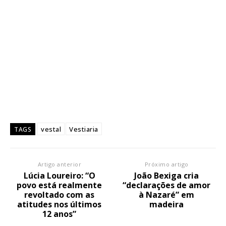
vestal
Vestiaria
TAGS
Artigo anterior
Próximo artigo
Lúcia Loureiro: “O
João Bexiga cria
povo está realmente
“declarações de amor
revoltado com as
à Nazaré” em
atitudes nos últimos
madeira
12 anos”