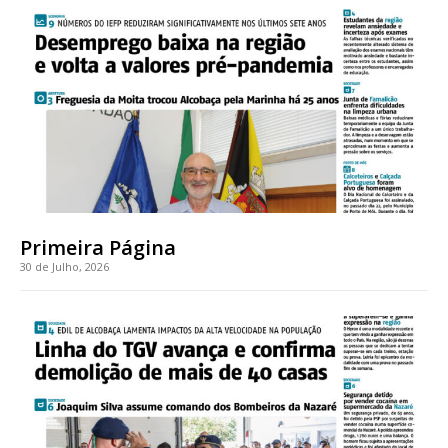
Faça-se assinante do Região de Cister e ajude-nos a manter este serviço
público!
Sendo assinante terá acesso a todos os conteúdos exclusivos e versões
digitais.
Escolha o plano de assinatura desejado:
Primeira Página
ASSINATURA
30 de Julho, 2026
IMPRESSA
32
€
12 meses