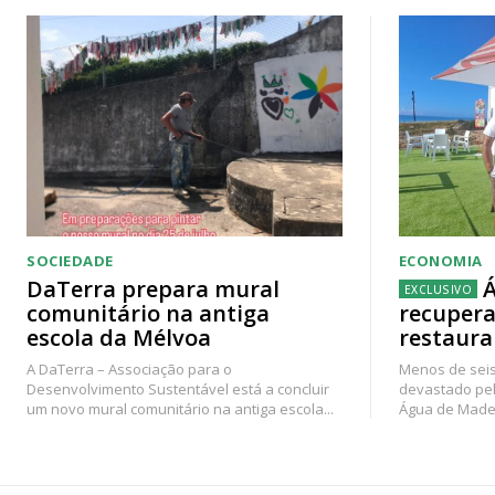
SOCIEDADE
ECONOMIA
DaTerra prepara mural
Á
comunitário na antiga
recupera
escola da Mélvoa
restaura
A DaTerra – Associação para o
Menos de seis
Desenvolvimento Sustentável está a concluir
devastado pel
um novo mural comunitário na antiga escola...
Água de Madei