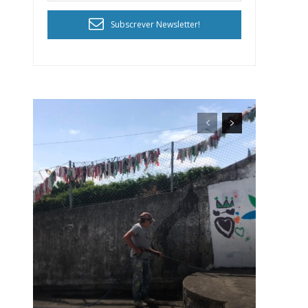
Subscrever Newsletter!
ra
público!