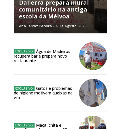
NATURA
DaTerra prepara mural
L ANUAL
comunitário na antiga
escola da Mélvoa
6
€
Ana Ferraz Pereira
-
6 De Agosto, 2026
meses
o online
Água de Madeiros
recupera bar e prepara novo
os Exclusivos para
restaurante
atura anual
Gatos e problemas
 o plano
de higiene motivam queixas na
vila
Maçã, chita e