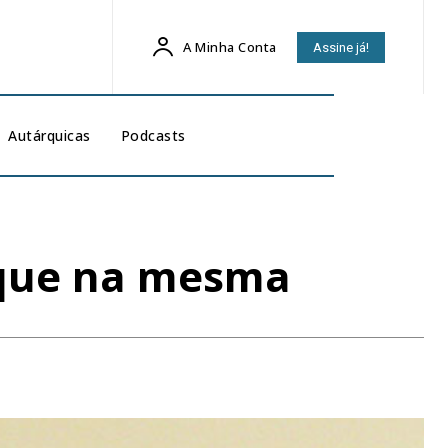
A Minha Conta
Assine já!
Autárquicas
Podcasts
ique na mesma