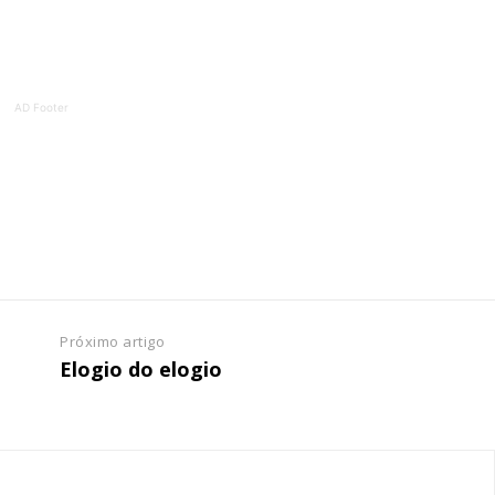
ATURA
ASSI
ESSA
DIGITA
2
€
1
AD Footer
eses
12 
regue à Quinta-feira
Acesso ao conteúd
Acesso aos conteúd
 online
assinantes
os Exclusivos para
Ofertas para assin
tura anual
Próximo artigo
Escolha
Elogio do elogio
 o plano