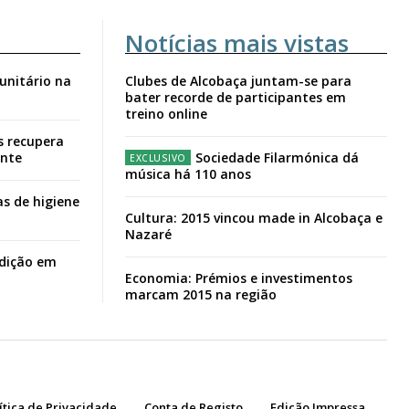
Notícias mais vistas
unitário na
Clubes de Alcobaça juntam-se para
bater recorde de participantes em
treino online
s recupera
ante
Sociedade Filarmónica dá
música há 110 anos
s de higiene
Cultura: 2015 vincou made in Alcobaça e
Nazaré
adição em
Economia: Prémios e investimentos
marcam 2015 na região
ítica de Privacidade
Conta de Registo
Edição Impressa