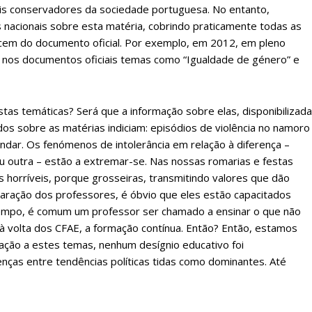
ais conservadores da sociedade portuguesa. No entanto,
 nacionais sobre esta matéria, cobrindo praticamente todas as
ecem do documento oficial. Por exemplo, em 2012, em pleno
nos documentos oficiais temas como “Igualdade de género” e
estas temáticas? Será que a informação sobre elas, disponibilizada
dos sobre as matérias indiciam: episódios de violência no namoro
randar. Os fenómenos de intolerância em relação à diferença –
lanos de Assinatu
l ou outra – estão a extremar-se. Nas nossas romarias e festas
horríveis, porque grosseiras, transmitindo valores que dão
paração dos professores, é óbvio que eles estão capacitados
 tempo, é comum um professor ser chamado a ensinar o que não
 assinante do Região de Cister e ajude-nos a manter este serviço 
u, à volta dos CFAE, a formação contínua. Então? Então, estamos
Sendo assinante terá acesso a todos os conteúdos exclusivos e versões digitais.
ção a estes temas, nenhum desígnio educativo foi
Escolha o plano de assinatura desejado:
nças entre tendências políticas tidas como dominantes. Até