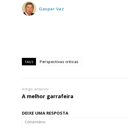
ASSIN
IMPR
Gaspar Vaz
3
12 m
Edição em papel ent
em sua casa
Perspectivas criticas
TAGS
Acesso ao conteúdo
Acesso aos conteúd
assinantes
Ofertas para assina
Artigo anterior
A melhor garrafeira
Escolha
DEIXE UMA RESPOSTA