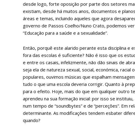
desde logo, forte oposição por parte dos setores m
existiam, desde há muitos anos, documentos e planos
áreas e temas, incluindo aqueles que agora desapar
governo de Passos Coelho/Nuno Crato, podemos ver 
“Educação para a saúde e a sexualidade”.
Então, porquê este alarido perante esta disciplina e 
fora das escolas é suficiente? Não é isso que os estu
e entre os casais, infelizmente, não dão sinais de ab
P
seja ela de natureza sexual, social, económica, racia
populares, ouvimos músicas que espalham mensagens 
tudo o que uma escola deveria corrigir. Quanto à pre
para o efeito. Hoje, mais do que em qualquer outro
Faça-se
aprendeu na sua formação inicial: por isso se institui
num tempo de “soundbytes” e de “perceções”. Em rela
determinante. As modificações tendem esbater difere
quando?