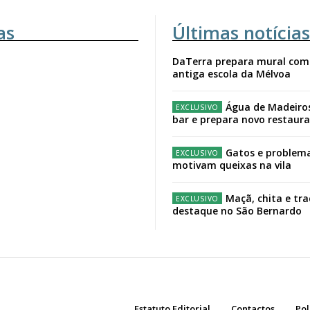
as
Últimas notícias
DaTerra prepara mural com
antiga escola da Mélvoa
Água de Madeiro
bar e prepara novo restaur
Gatos e problema
motivam queixas na vila
Maçã, chita e tr
destaque no São Bernardo
Estatuto Editorial
Contactos
Pol