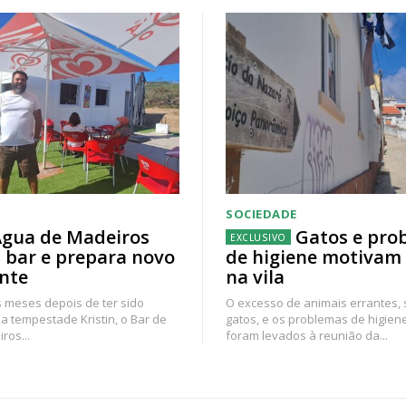
SOCIEDADE
gua de Madeiros
Gatos e pro
 bar e prepara novo
de higiene motivam
nte
na vila
 meses depois de ter sido
O excesso de animais errantes,
a tempestade Kristin, o Bar de
gatos, e os problemas de higien
ros...
foram levados à reunião da...