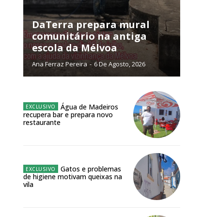
NATURA
L ANUAL
DaTerra prepara mural
comunitário na antiga
6
€
escola da Mélvoa
Ana Ferraz Pereira
-
6 De Agosto, 2026
meses
o online
Água de Madeiros
os Exclusivos para
recupera bar e prepara novo
restaurante
atura anual
 o plano
Gatos e problemas
de higiene motivam queixas na
vila