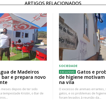
ARTIGOS RELACIONADOS
SOCIEDADE
gua de Madeiros
Gatos e pro
 bar e prepara novo
de higiene motivam
nte
na vila
 meses depois de ter sido
O excesso de animais errantes,
a tempestade Kristin, o Bar de
gatos, e os problemas de higien
ros...
foram levados à reunião da...