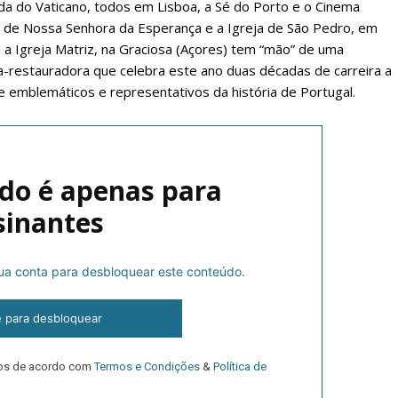
ada do Vaticano, todos em Lisboa, a Sé do Porto e o Cinema
o de Nossa Senhora da Esperança e a Igreja de São Pedro, em
e a Igreja Matriz, na Graciosa (Açores) tem “mão” de uma
a-restauradora que celebra este ano duas décadas de carreira a
 emblemáticos e representativos da história de Portugal.
do é apenas para
lanos de Assinatu
sinantes
 sua conta para desbloquear este conteúdo.
 assinante do Região de Cister e ajude-nos a manter este serviço 
Sendo assinante terá acesso a todos os conteúdos exclusivos e versões digitais.
e para desbloquear
Escolha o plano de assinatura desejado:
dos de acordo com
Termos e Condições
&
Política de