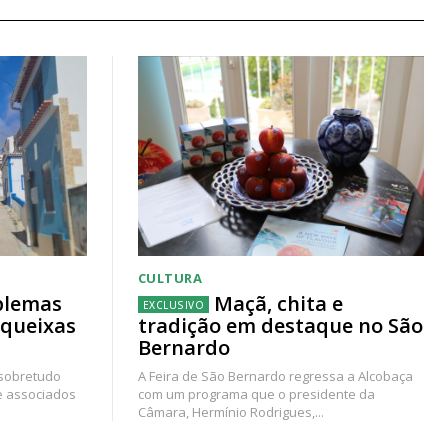
CULTURA
blemas
Maçã, chita e
 queixas
tradição em destaque no São
Bernardo
 sobretudo
A Feira de São Bernardo regressa a Alcobaça
e associados
com um programa que o presidente da
Câmara, Hermínio Rodrigues,...