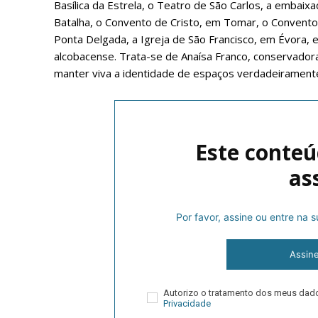
Basílica da Estrela, o Teatro de São Carlos, a embaix
Batalha, o Convento de Cristo, em Tomar, o Convent
Ponta Delgada, a Igreja de São Francisco, em Évora, 
alcobacense. Trata-se de Anaísa Franco, conservador
manter viva a identidade de espaços verdadeiramente
Este conteú
P
as
Por favor, assine ou entre na
Faça-se
Assin
Autorizo o tratamento dos meus da
Privacidade