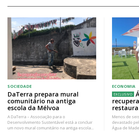
SOCIEDADE
ECONOMIA
DaTerra prepara mural
Á
comunitário na antiga
recupera
escola da Mélvoa
restaura
A DaTerra – Associação para o
Menos de seis
Desenvolvimento Sustentável está a concluir
devastado pel
um novo mural comunitário na antiga escola...
Água de Madei