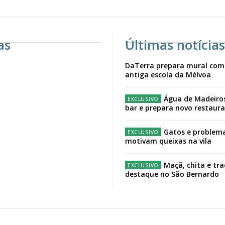
as
Últimas notícias
DaTerra prepara mural com
antiga escola da Mélvoa
Água de Madeiro
bar e prepara novo restaur
Gatos e problema
motivam queixas na vila
Maçã, chita e tr
destaque no São Bernardo