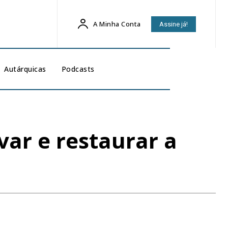
A Minha Conta
Assine já!
Autárquicas
Podcasts
var e restaurar a